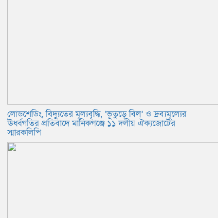
লোডশেডিং, বিদ্যুতের মূল্যবৃদ্ধি, ‘ভূতুড়ে বিল’ ও দ্রব্যমূল্যের
ঊর্ধ্বগতির প্রতিবাদে মানিকগঞ্জে ১১ দলীয় ঐক্যজোটের
স্মারকলিপি