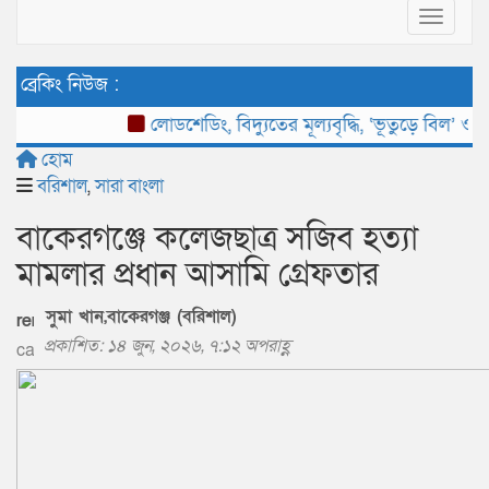
Toggle 
ব্রেকিং নিউজ :
লোডশেডিং, বিদ্যুতের মূল্যবৃদ্ধি, ‘ভূতুড়ে বিল’ ও দ্রব্য
হোম
বরিশাল
,
সারা বাংলা
বাকেরগঞ্জে কলেজছাত্র সজিব হত্যা
মামলার প্রধান আসামি গ্রেফতার
সুমা খান,বাকেরগঞ্জ (বরিশাল)
প্রকাশিত: ১৪ জুন, ২০২৬, ৭:১২ অপরাহ্ণ