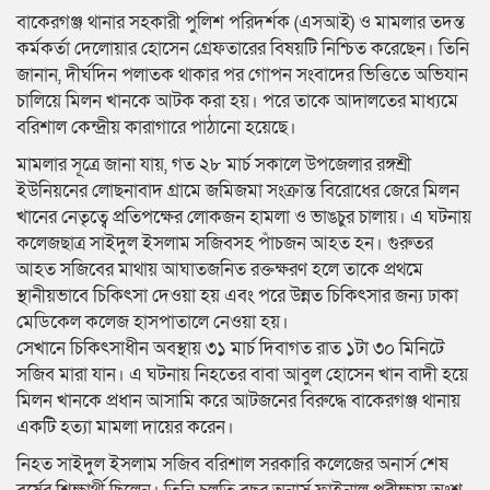
বাকেরগঞ্জ থানার সহকারী পুলিশ পরিদর্শক (এসআই) ও মামলার তদন্ত
কর্মকর্তা দেলোয়ার হোসেন গ্রেফতারের বিষয়টি নিশ্চিত করেছেন। তিনি
জানান, দীর্ঘদিন পলাতক থাকার পর গোপন সংবাদের ভিত্তিতে অভিযান
চালিয়ে মিলন খানকে আটক করা হয়। পরে তাকে আদালতের মাধ্যমে
বরিশাল কেন্দ্রীয় কারাগারে পাঠানো হয়েছে।
মামলার সূত্রে জানা যায়, গত ২৮ মার্চ সকালে উপজেলার রঙ্গশ্রী
ইউনিয়নের লোছনাবাদ গ্রামে জমিজমা সংক্রান্ত বিরোধের জেরে মিলন
খানের নেতৃত্বে প্রতিপক্ষের লোকজন হামলা ও ভাঙচুর চালায়। এ ঘটনায়
কলেজছাত্র সাইদুল ইসলাম সজিবসহ পাঁচজন আহত হন। গুরুতর
আহত সজিবের মাথায় আঘাতজনিত রক্তক্ষরণ হলে তাকে প্রথমে
স্থানীয়ভাবে চিকিৎসা দেওয়া হয় এবং পরে উন্নত চিকিৎসার জন্য ঢাকা
মেডিকেল কলেজ হাসপাতালে নেওয়া হয়।
সেখানে চিকিৎসাধীন অবস্থায় ৩১ মার্চ দিবাগত রাত ১টা ৩০ মিনিটে
সজিব মারা যান। এ ঘটনায় নিহতের বাবা আবুল হোসেন খান বাদী হয়ে
মিলন খানকে প্রধান আসামি করে আটজনের বিরুদ্ধে বাকেরগঞ্জ থানায়
একটি হত্যা মামলা দায়ের করেন।
নিহত সাইদুল ইসলাম সজিব বরিশাল সরকারি কলেজের অনার্স শেষ