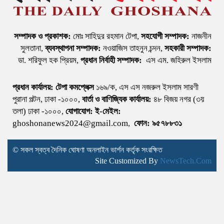
সম্পাদক ও প্রকাশক:
মোঃ সাহিদুর রহমান টেপা,
সহযোগী সম্পাদক:
নাজনীন
সুলতানা,
ব্যবস্থাপনা সম্পাদক:
নওয়াজিস তাহনুন চন্দন,
সহকারী সম্পাদক:
ডা. শরিফুল হক প্রিয়ম,
প্রধান নির্বাহী সম্পাদক:
এস এম. জহিরুল ইসলাম
প্রধান কার্যালয়:
টেপা কমপ্লেক্স
১৬৯/ক, এস এস নজরুল ইসলাম সারণী
পুরানা পল্টন, ঢাকা -১০০০,
বার্তা ও বাণিজ্যিক কার্যালয়:
৪৮ বিজয় নগর (৩য়
তলা) ঢাকা -১০০০,
যোগাযোগ:
ই-মেইল:
ghoshonanews2024@gmail.com,
ফোন: ৯৫৭৮৮৩১
© সকল স্বত্ব দৈনিক ঘোষণা অনলাইন ভার্শন কর্তৃক সংরক্ষিত
Site Customized By
NewsTech.Com