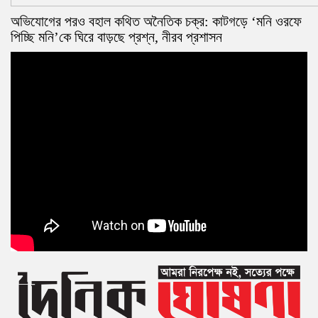
অভিযোগের পরও বহাল কথিত অনৈতিক চক্র: কাটগড়ে ‘মনি ওরফে
পিচ্ছি মনি’কে ঘিরে বাড়ছে প্রশ্ন, নীরব প্রশাসন