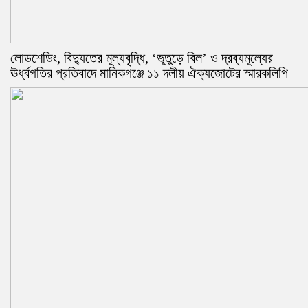
লোডশেডিং, বিদ্যুতের মূল্যবৃদ্ধি, ‘ভূতুড়ে বিল’ ও দ্রব্যমূল্যের
ঊর্ধ্বগতির প্রতিবাদে মানিকগঞ্জে ১১ দলীয় ঐক্যজোটের স্মারকলিপি