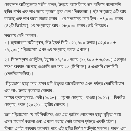
মোহাম্মদ আলিমুল্লাহ সজীব বলেন, উত্তর আমেরিকার বক্স অফিসে বাংলাদেশি
ছবির গর্বের এক লাখ ডলার ক্লাবে ঢুকে গেল ‘প্রিয়তমা’। দুই সপ্তাহে এটি আয়
করেছে এক লাখ বারো হাজার ডলার। ১ম সপ্তাহের আয় ছিল : ৮৪,০০০ ডলার
(৪২টি থিয়েটার), ২য় সপ্তাহের আয় : ২৮,০০০ ডলার (৪টি থিয়েটার)
সবচেয়ে বেশি অবদান :
১। জ্যামাইকা মাল্টিপ্লেক্স, নিউ ইয়র্ক সিটি : ৫২,৭০০ ডলার (৩৫,৫০০ +
১৭,২০০) ‘প্রিয়তমা’ এখন ৩য় সপ্তাহে চলছে এখানে।
২। সিনেপ্লেক্স এগলিন্টন, টরন্টোঃ ১৭,৭০০ ডলার (১১,৪০০ + ৬,৩০০) এছাড়াও
দারুণ অবদান রেখেছে এএমসি জন আর ১৫ (মিশিগান) ও এএমসি নেশামিনি
(পেনসিলভেনিয়া)।
‘প্রিয়তমা’ ছাড়া আর যেসব ছবি উত্তর আমেরিকাতে এখন পর্যন্ত প্রেস্টিজিয়াস
এক লাখ ডলার ক্লাবের মেম্বার :
আয়ের ক্রমানুসারে: দেবী (২০১৮) – প্রথম মেম্বার, হাওয়া (২০২২) – দ্বিতীয়
মেম্বার, পরান (২০২২) – তৃতীয় মেম্বার।
তবে ‘প্রিয়তমা’ যে পরিস্থিতিতে, এত এত প্রাইম লোকেশন ছাড়া মুক্তি পেয়ে
এমন পারফর্ম করলো এবং এখনো করছে সেটা আসলে দূর্দান্ত একটি ঘটনা।
বিশাল একটা ধন্যবাদ অবশ্যই পাবে এই ছবির নির্মাণ সংশ্লিষ্ট সকলে। দারুণ এক