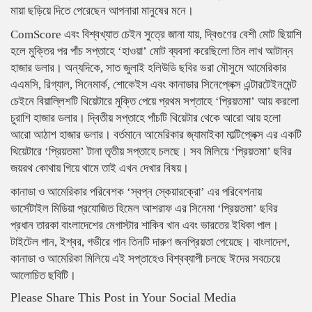
মায়া ছড়িয়ে দিতে পেরেছেন আপনারা মানুষের মনে।
ComScore এবং বিশ্বখ্যাত চেইন সুত্রে জানা যায়, দ্বিগুণের বেশী মোট ছিয়াশি
হলে মুক্তির পর পাঁচ সপ্তাহে ‘হাওয়া’ মোট ব্যবসা করেছিলো তিন লাখ আটান্ন
হাজার ডলার। অন্যদিকে, সাত জুলাই হলিউডি ছবির ভরা মৌসুমে আমেরিকার
এএমসি, রিগ্যাল, সিনেমার্ক, শোকেইস এবং কানাডার সিনেপ্লেক্স এন্টারটেইনমেন্ট
চেইনে বিয়াল্লিশটি থিয়েটারে মুক্তি পেয়ে প্রথম সপ্তাহে ‘প্রিয়তমা’ আয় করলো
চুরাশি হাজার ডলার। দ্বিতীয় সপ্তাহে পাঁচটি থিয়েটার থেকে আরো আয় হলো
আরো আঠাশ হাজার ডলার। বর্তমানে আমেরিকার জ্যামাইকা মাল্টিপ্লেক্স এর একটি
থিয়েটারে ‘প্রিয়তমা’ টানা তৃতীয় সপ্তাহে চলছে। সব মিলিয়ে ‘প্রিয়তমা’ ছবির
জয়রথ কোথায় গিয়ে থামে তাই এখন দেখার বিষয়।
কানাডা ও আমেরিকার পরিবেশক ‘স্বপ্ন স্কেয়ারক্রো’ এর পরিবেশনায়
ভার্সেটাইল মিডিয়া প্রযোজিত হিমেল আশরাফ এর সিনেমা ‘প্রিয়তমা’ ছবির
প্রধান তারকা বাংলাদেশের মেগাস্টার শাকিব খান এবং ভারতের ইধিকা পাল।
টাইটেল গান, ইশ্বর, গভীরে গান তিনটি দারুণ জনপ্রিয়তা পেয়েছে। বাংলাদেশ,
কানাডা ও আমেরিকা মিলিয়ে এই সপ্তাহেও বিশ্বব্যাপী চলছে ঈদের সবচেয়ে
আলোচিত ছবিটি।
Please Share This Post in Your Social Media