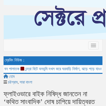
Toggle 
ব্রেকিং নিউজ :
 পালাতক
চন্দ্রা বিটে বনভূমি দখল করে ঘরবাড়ি নির্মাণ, ঝড়ে পড়ে যাওয়া গাছ বি
হোম
চট্টগ্রাম
,
সারা বাংলা
ফ্লাইওভারে বাইক নিষিদ্ধ জানতেন না
‘কথিত সাংবাদিক’ দোষ চাপিয়ে দায়িত্বরত