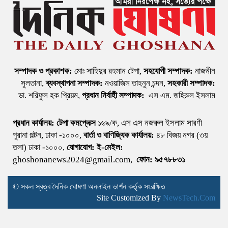
সম্পাদক ও প্রকাশক:
মোঃ সাহিদুর রহমান টেপা,
সহযোগী সম্পাদক:
নাজনীন
সুলতানা,
ব্যবস্থাপনা সম্পাদক:
নওয়াজিস তাহনুন চন্দন,
সহকারী সম্পাদক:
ডা. শরিফুল হক প্রিয়ম,
প্রধান নির্বাহী সম্পাদক:
এস এম. জহিরুল ইসলাম
প্রধান কার্যালয়:
টেপা কমপ্লেক্স
১৬৯/ক, এস এস নজরুল ইসলাম সারণী
পুরানা পল্টন, ঢাকা -১০০০,
বার্তা ও বাণিজ্যিক কার্যালয়:
৪৮ বিজয় নগর (৩য়
তলা) ঢাকা -১০০০,
যোগাযোগ:
ই-মেইল:
ghoshonanews2024@gmail.com,
ফোন: ৯৫৭৮৮৩১
© সকল স্বত্ব দৈনিক ঘোষণা অনলাইন ভার্শন কর্তৃক সংরক্ষিত
Site Customized By
NewsTech.Com