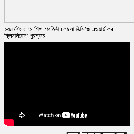
ময়মনসিংহে ১৪ শিক্ষা প্রতিষ্ঠান পেলো ডিসি’জ এওয়ার্ড ফর
ক্লিনলিনেস’ পুরস্কার