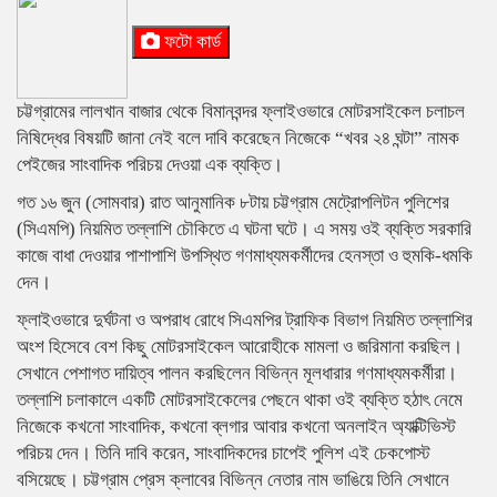
ফটো কার্ড
চট্টগ্রামের লালখান বাজার থেকে বিমানবন্দর ফ্লাইওভারে মোটরসাইকেল চলাচল
নিষিদ্ধের বিষয়টি জানা নেই বলে দাবি করেছেন নিজেকে “খবর ২৪ ঘন্টা” নামক
পেইজের সাংবাদিক পরিচয় দেওয়া এক ব্যক্তি।
গত ১৬ জুন (সোমবার) রাত আনুমানিক ৮টায় চট্টগ্রাম মেট্রোপলিটন পুলিশের
(সিএমপি) নিয়মিত তল্লাশি চৌকিতে এ ঘটনা ঘটে। এ সময় ওই ব্যক্তি সরকারি
কাজে বাধা দেওয়ার পাশাপাশি উপস্থিত গণমাধ্যমকর্মীদের হেনস্তা ও হুমকি-ধমকি
দেন।
ফ্লাইওভারে দুর্ঘটনা ও অপরাধ রোধে সিএমপির ট্রাফিক বিভাগ নিয়মিত তল্লাশির
অংশ হিসেবে বেশ কিছু মোটরসাইকেল আরোহীকে মামলা ও জরিমানা করছিল।
সেখানে পেশাগত দায়িত্ব পালন করছিলেন বিভিন্ন মূলধারার গণমাধ্যমকর্মীরা।
তল্লাশি চলাকালে একটি মোটরসাইকেলের পেছনে থাকা ওই ব্যক্তি হঠাৎ নেমে
নিজেকে কখনো সাংবাদিক, কখনো ব্লগার আবার কখনো অনলাইন অ্যাক্টিভিস্ট
পরিচয় দেন। তিনি দাবি করেন, সাংবাদিকদের চাপেই পুলিশ এই চেকপোস্ট
বসিয়েছে। চট্টগ্রাম প্রেস ক্লাবের বিভিন্ন নেতার নাম ভাঙিয়ে তিনি সেখানে