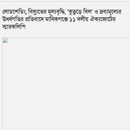
লোডশেডিং, বিদ্যুতের মূল্যবৃদ্ধি, ‘ভূতুড়ে বিল’ ও দ্রব্যমূল্যের
ঊর্ধ্বগতির প্রতিবাদে মানিকগঞ্জে ১১ দলীয় ঐক্যজোটের
স্মারকলিপি