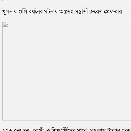
খুলনায় গুলি বর্ষনের ঘটনায় অস্ত্রসহ সন্ত্রাসী রুবেল গ্রেফতার
১২৬ জন দুস্থ , রোগী, ও শিক্ষার্থীদের মাঝে ২৩ লাখ টাকার চেক