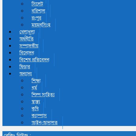
সিলেট
বরিশাল
রংপুর
ময়মনসিংহ
খেলাধূলা
অর্থনীতি
সম্পাদকীয়
বিনোদন
বিশেষ প্রতিবেদন
ফিচার
অন্যান্য
শিক্ষা
ধর্ম
শিল্প সাহিত্য
স্বাস্থ্য
কৃষি
ক্যাম্পাস
আইন-আদালত
ব্রেকিং নিউজ :