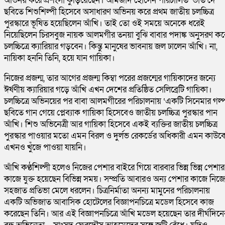
অভিনয় করে প্রশংসা কুড়িয়েছেন। আমজাদ হোসেন পরিচালিত ‘ভাত দে’
ছবিতে শিশুশিল্পী হিসেবে অসাধারণ অভিনয় করে প্রথম জাতীয় চলচ্চিত্র
পুরস্কারে ভূষিত হয়েছিলেন আঁখি। তাই তো ওই সময়ে অনেকে ধরেই
নিয়েছিলেন চিরসবুজ নায়ক আলমগীর তনয়া বুঝি বাবার পদাঙ্ক অনুসরণ কর
চলচ্চিত্রে ক্যারিয়ার গড়বেন। কিন্তু মানুষের ভাবনায় জল ঢালেন আঁখি। না,
নায়িকা হননি তিনি, হয়ে যান গায়িকা।
নিজের প্রজন্ম, তার আগের প্রজন্ম কিম্বা পরের প্রজন্মের গায়িকাদের জন্যে
ঈর্ষণীয় ক্যারিয়ার গড়ে আঁখি এখন দেশের প্রতিষ্ঠিত সেলিব্রেটি গায়িকা।
চলচ্চিত্রে অভিনয়ের পর বাবা আলমগীরের পরিচালনায় ‘একটি সিনেমার গল্
ছবিতে গান গেয়ে প্লেব্যাক গায়িকা হিসেবেও জাতীয় চলচ্চিত্র পুরস্কার পান
আঁখি। শিশু অভিনেত্রী আর গায়িকা হিসেবে একই ব্যক্তির জাতীয় চলচ্চিত্র
পুরস্কার পাওয়ার মতো এমন বিরল ও দুর্লভ রেকর্ডের অধিকারী এমন কাউক
এখনও খুঁজে পাওয়া যায়নি।
আঁখি কণ্ঠশিল্পী হলেও নিজের পেশার বাইরে গিয়ে বারবার ভিন্ন ভিন্ন পেশার
কাজে যুক্ত হয়েছেন বিভিন্ন সময়। সম্প্রতি আবারও অন্য পেশার কাজে নিজ
সহজাত প্রতিভা মেলে ধরলেন। চিত্রনির্মাতা অনন্য মামুনের পরিচালনায়
একটি অভিজাত আবাসিক হোটেলের বিজ্ঞাপনচিত্রে মডেল হিসেবে কাজ
করেছেন তিনি। আর এই বিজ্ঞাপনচিত্রে আঁখি মডেল হয়েছেন তার দীর্ঘদিনে