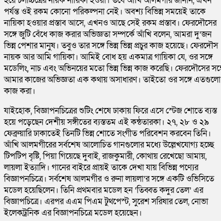
হয়ে চলচ্চিত্রের নায়ক নায়িকা হওয়া। তবে আঁখি আলমগীর জানান, এখন
পর্যন্ত ওই রকম কোনো পরিকল্পনা নেই। অবশ্য বিভিন্ন সময়েই তাকে
নায়িকা হওয়ার প্রস্তাব আসে, এখনও আছে সেই রকম প্রস্তাব। ফেরদৌসের
সঙ্গে জুটি বেঁধে কাজ করার অভিজ্ঞতা সম্পর্কে আঁখি বলেন, আমরা দু’জন
ভিন্ন পেশার মানুষ। তবুও তার সঙ্গে ভিন্ন ভিন্ন প্রচুর কাজ হয়েছে। ফেরদৌস
নায়ক আর আমি গায়িকা। আমিই বোধ হয় একমাত্র গায়িকা যে, ওর সঙ্গে
মডেলিং, নাচ এবং অভিনয়ের মতো ভিন্ন ভিন্ন কাজ করেছি। ফেরদৌসের সঙ্
আমার কাজের অভিজ্ঞতা এক কথায় অসাধারণ। তাইতো ওর সঙ্গে এতগুলো
কাজ করা।
যাইহোক, বিজ্ঞাপনচিত্রের শুটিং শেষে ঢাকায় ফিরে এসে স্টেজ শোতে ব্যস্ত
হয়ে পড়েছেন দেশীয় সঙ্গীতের ব্যস্ততম এই কন্ঠতারকা। ২৭, ২৮ ও ২৯
ফেব্রুয়ারি ঢাকাতেই তিনটি ভিন্ন শোতে সংগীত পরিবেশন করবেন তিনি।
আঁখি আলমগীরের সর্বশেষ আলোচিত গানগুলোর মধ্যে উল্লেখযোগ্য হচ্ছে
টিপটিপ বৃষ্টি, পিয়া গিয়েছে দুবাই, রাজকুমারী, কোথায় রেখেছো আমায়,
লায়লা ইত্যাদি। গানের বাইরে প্রায়ই তাকে দেখা যায় বিভিন্ন পণ্যের
বিজ্ঞাপনচিত্রে। সর্বশেষ আলমগীর ও রুনা লায়লা’র সঙ্গে একটি ওভিসিতে
মডেল হয়েছিলেন। তিনি প্রথমবার মডেল হন ‘তিব্বত কদুর তেল’ এর
বিজ্ঞাপচিত্রে। এরপর এএম পিএম টুথপেস্ট, সুরেশ সরিষার তেল, নোভা
ইলেকট্রনিক এর বিজ্ঞাপনচিত্রে মডেল হয়েছেন।