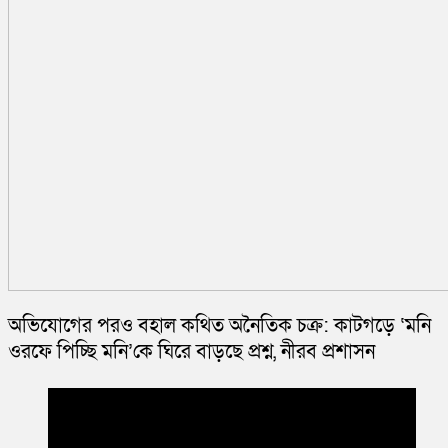
অভিযোগের পরও বহাল কথিত অনৈতিক চক্র: কাটগড়ে ‘মনি
ওরফে পিচ্ছি মনি’কে ঘিরে বাড়ছে প্রশ্ন, নীরব প্রশাসন