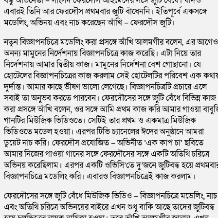
বন্ধু অভিনেতা – সাংসদ ফেরদৌস আহমেদের সঙ্গে জুটি বেঁধে। যদিও
এবারই তিনি আর ফেরদৌস প্রথমবার জুটি বাঁধেননি। ইতিপূর্বে একসঙ্গে
মডেলিং, অভিনয় এবং নাচ করেছেন আঁখি – ফেরদৌস জুটি।
নতুন বিজ্ঞাপনচিত্রে মডেলিং করা প্রসঙ্গে আঁখি আলমগীর বলেন, এর আগেও
অনন্য মামুনের নির্দেশনায় বিজ্ঞাপনচিত্রে কাজ করেছি। এটা নিয়ে তার
নির্দেশনায় আমার দ্বিতীয় কাজ। মামুনের নির্দেশনা বেশ গোছানো। যে
হোটেলের বিজ্ঞাপনচিত্রের কাজ করলাম সেই হোটেলটির পরিবেশ এক কথায
দুর্দান্ত। আমার কাছে ভীষণ ভালো লেগেছে। বিজ্ঞাপনচিত্রটি প্রচারে এলে
সবাই তা অনুভব করতে পারবেন। ফেরদৌসের সঙ্গে জুটি বেঁধে বিভিন্ন কাজ
করা প্রসঙ্গে আঁখি বলেন, ওর সঙ্গে আমি প্রথম কাজ করি আমার গাওয়া বাবু
গানটির মিউজিক ভিডিওতে। সেটিই তার প্রথম ও একমাত্র মিউজিক
ভিডিওতে মডেল হওয়া। এরপর টিভি চ্যানেলের ঈদের অনুষ্ঠানে আমরা
ডুয়েট নাচ করি। ফেরদৌস প্রযোজিত – অভিনীত ‘এক কাপ চা’ ছবিতে
আমার নিজের গাওয়া গানের সঙ্গে ফেরদৌসের সঙ্গে একটি অতিথি চরিত্রে
অভিনয় করেছিলাম। এরপর একটি ওভিসি’তে দু’জনে জুটিবদ্ধ হয়ে প্রথমবা
বিজ্ঞাপনচিত্রে মডেলিং করি। এবারও বিজ্ঞাপনচিত্রেই কাজ করলাম।
ফেরদৌসের সঙ্গে জুটি বেঁধে মিউজিক ভিডিও – বিজ্ঞাপনচিত্রে মডেলিং, নাচ
এবং অতিথি চরিত্রে অভিনয়ের বাইরে এখন শুধু বাকি আছে তাদের জুটিবদ্ধ