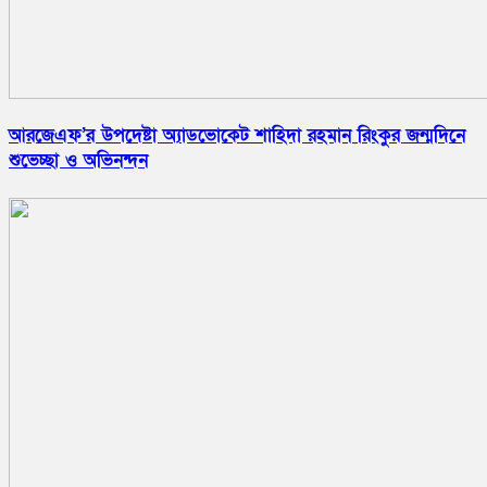
আরজেএফ’র উপদেষ্টা অ্যাডভোকেট শাহিদা রহমান রিংকুর জন্মদিনে
শুভেচ্ছা ও অভিনন্দন