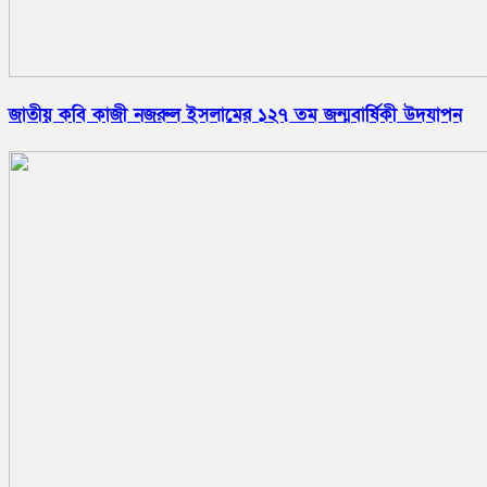
জাতীয় কবি কাজী নজরুল ইসলামের ১২৭ তম জন্মবার্ষিকী উদযাপন