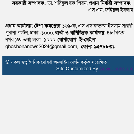
সহকারী সম্পাদক:
ডা. শরিফুল হক প্রিয়ম,
প্রধান নির্বাহী সম্পাদক:
এস এম. জহিরুল ইসলাম
প্রধান কার্যালয়:
টেপা কমপ্লেক্স
১৬৯/ক, এস এস নজরুল ইসলাম সারণী
পুরানা পল্টন, ঢাকা -১০০০,
বার্তা ও বাণিজ্যিক কার্যালয়:
৪৮ বিজয়
নগর (৩য় তলা) ঢাকা -১০০০,
যোগাযোগ:
ই-মেইল:
ghoshonanews2024@gmail.com,
ফোন: ৯৫৭৮৮৩১
© সকল স্বত্ব দৈনিক ঘোষণা অনলাইন ভার্শন কর্তৃক সংরক্ষিত
Site Customized By
NewsTech.Com