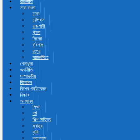
রাজনীতি
সারা বাংলা
ঢাকা
চট্টগ্রাম
রাজশাহী
খুলনা
সিলেট
বরিশাল
রংপুর
ময়মনসিংহ
খেলাধূলা
অর্থনীতি
সম্পাদকীয়
বিনোদন
বিশেষ প্রতিবেদন
ফিচার
অন্যান্য
শিক্ষা
ধর্ম
শিল্প সাহিত্য
স্বাস্থ্য
কৃষি
ক্যাম্পাস