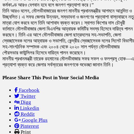
কর্মকাণ্ড আরও বেগবান হবে বলে জনগণ প্রত্যাশা করে।”
তিনি আরও বলেন, মৌলভীবাজারের জনগণ মাননীয় প্রধানমন্ত্রীর আগমনে আনন্দিত ও
উচ্ছ্বসিত। এ সফর জেলার উন্নয়ন, সম্ভাবনা ও জনগণের প্রত্যাশা বাস্তবায়নে নতু
মাত্রা যোগ করবে বলে তিনি আশাবাদ ব্যক্ত করেন। স্বাগত কিশোর দাস চৌধুরী
বর্তমানে মৌলভীবাজার জেলা বিএনপির আহ্বায়ক কমিটির সদস্য হিসেবে দায়িত্ব পালন
করছেন। তিনি এর আগে মৌলভীবাজার জেলা ছাত্রদলের সহ-সভাপতি, জেলা
স্বেচ্ছাসেবক দলের আহ্বায়ক ও সভাপতি, কেন্দ্রীয় স্বেচ্ছাসেবক দলের সিলেট বিভাগী
সহ-সাংগঠনিক সম্পাদক এবং ২০০৪ থেকে ২০২০ সাল পর্যন্ত মৌলভীবাজার
পৌরসভার কাউন্সিলর হিসেবে দায়িত্ব পালন করেছেন।
মাননীয় প্রধানমন্ত্রী তারেক রহমানের মৌলভীবাজার সফর সফল ও ফলপ্রসূ হোক—এ
প্রত্যাশা ব্যক্ত করে জেলার সর্বস্তরের জনগণকে শুভেচ্ছা জানান তিনি।
Please Share This Post in Your Social Media
Facebook
Twitter
Digg
Linkedin
Reddit
Google Plus
Pinterest
Print