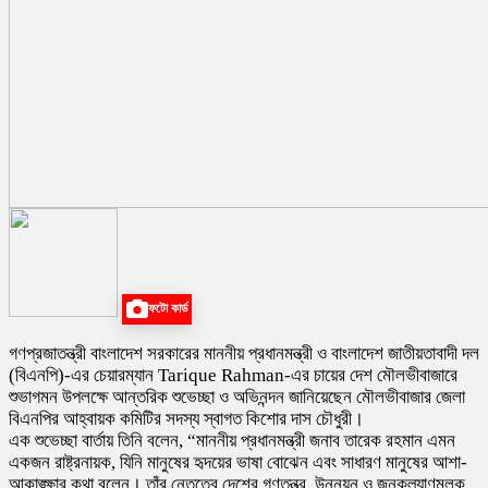
ফটো কার্ড
গণপ্রজাতন্ত্রী বাংলাদেশ সরকারের মাননীয় প্রধানমন্ত্রী ও বাংলাদেশ জাতীয়তাবাদী দল
(বিএনপি)-এর চেয়ারম্যান Tarique Rahman-এর চায়ের দেশ মৌলভীবাজারে
শুভাগমন উপলক্ষে আন্তরিক শুভেচ্ছা ও অভিনন্দন জানিয়েছেন মৌলভীবাজার জেলা
বিএনপির আহ্বায়ক কমিটির সদস্য স্বাগত কিশোর দাস চৌধুরী।
এক শুভেচ্ছা বার্তায় তিনি বলেন, “মাননীয় প্রধানমন্ত্রী জনাব তারেক রহমান এমন
একজন রাষ্ট্রনায়ক, যিনি মানুষের হৃদয়ের ভাষা বোঝেন এবং সাধারণ মানুষের আশা-
আকাঙ্ক্ষার কথা বলেন। তাঁর নেতৃত্বে দেশের গণতন্ত্র, উন্নয়ন ও জনকল্যাণমূলক