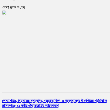
একই রকম সংবাদ
লোডশেডিং, বিদ্যুতের মূল্যবৃদ্ধি, ‘ভূতুড়ে বিল’ ও দ্রব্যমূল্যের ঊর্ধ্বগতির প্রতিবাদে
মানিকগঞ্জে ১১ দলীয় ঐক্যজোটের স্মারকলিপি