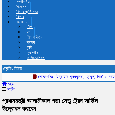
সম্পাদকীয়
বিনোদন
বিশেষ প্রতিবেদন
ফিচার
অন্যান্য
শিক্ষা
ধর্ম
শিল্প সাহিত্য
স্বাস্থ্য
কৃষি
ক্যাম্পাস
আইন-আদালত
ব্রেকিং নিউজ :
লোডশেডিং, বিদ্যুতের মূল্যবৃদ্ধি, ‘ভূতুড়ে বিল’ ও দ্রব্য
হোম
জাতীয়
প্রধানমন্ত্রী আগামীকাল পদ্মা সেতু ট্রেন সার্ভিস
উদ্বোধন করবেন