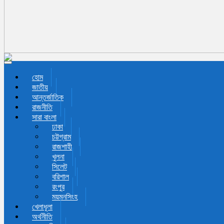
Toggle navigation
হোম
জাতীয়
আন্তর্জাতিক
রাজনীতি
সারা বাংলা
ঢাকা
চট্টগ্রাম
রাজশাহী
খুলনা
সিলেট
বরিশাল
রংপুর
ময়মনসিংহ
খেলাধূলা
অর্থনীতি