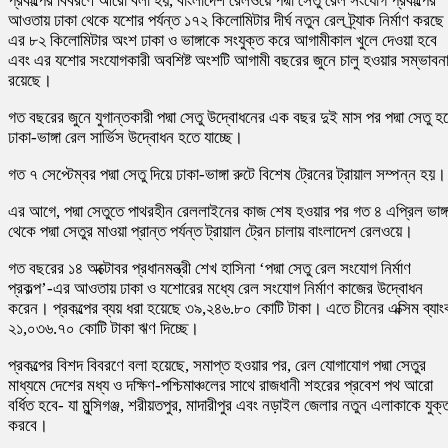
প্রকল্পের বিবরণে আরো বলা হয়, বাংলাদেশ রেলওয়ে পদ্মা সেতু রেল সংযোগ প্রকল্পের
আওতায় ঢাকা থেকে যশোর পর্যন্ত ১৭২ কিলোমিটার দীর্ঘ নতুন রেল ট্র্যাক নির্মাণ করছ
এর ৮২ কিলোমিটার অংশ ঢাকা ও ভাঙ্গাকে সংযুক্ত করে আগামীকাল খুলে দেওয়া হবে
এবং এর যশোর সংযোগকারী অবশিষ্ট অংশটি আগামী বছরের জুনে চালু হওয়ার সম্ভাবন
রয়েছে।
গত বছরের জুনে যুগান্তকারী পদ্মা সেতু উদ্বোধনের এক বছর দুই মাস পর পদ্মা সেতু হ
ঢাকা-ভাঙ্গা রেল সার্ভিস উদ্বোধন হতে যাচ্ছে।
গত ৭ সেপ্টেম্বর পদ্মা সেতু দিয়ে ঢাকা-ভাঙ্গা রুটে বিশেষ ট্রেনের ট্রায়াল সম্পন্ন হয়।
এর আগে, পদ্মা সেতুতে পাথরহীন রেললাইনের কাজ শেষ হওয়ার পর গত ৪ এপ্রিল ভাঙ্গ
থেকে পদ্মা সেতুর মাওয়া প্রান্ত পর্যন্ত ট্রায়াল ট্রেন চালায় বাংলাদেশ রেলওয়ে।
গত বছরের ১৪ অক্টোবর প্রধানমন্ত্রী শেখ হাসিনা ‘পদ্মা সেতু রেল সংযোগ নির্মাণ
প্রকল্প’-এর আওতায় ঢাকা ও যশোরের মধ্যে রেল সংযোগ নির্মাণ কাজের উদ্বোধন
করেন। প্রকল্পের ব্যয় ধরা হয়েছে ৩৯,২৪৬.৮০ কোটি টাকা। এতে চীনের এক্সিম ব্যা
২১,০৩৬.৭০ কোটি টাকা ঋণ দিচ্ছে।
প্রকল্পের বিশদ বিবরণে বলা হয়েছে, সমাপ্ত হওয়ার পর, রেল যোগাযোগ পদ্মা সেতুর
মাধ্যমে দেশের মধ্য ও দক্ষিণ-পশ্চিমাঞ্চলের সাথে রাজধানী শহরের প্রবেশ পথ আরো
বর্ধিত হবে- যা মুন্সিগঞ্জ, শরীয়তপুর, মাদারীপুর এবং নড়াইল জেলার নতুন এলাকাকে যুক্
করবে।