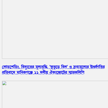
লোডশেডিং, বিদ্যুতের মূল্যবৃদ্ধি, ‘ভূতুড়ে বিল’ ও দ্রব্যমূল্যের ঊর্ধ্বগতির
প্রতিবাদে মানিকগঞ্জে ১১ দলীয় ঐক্যজোটের স্মারকলিপি