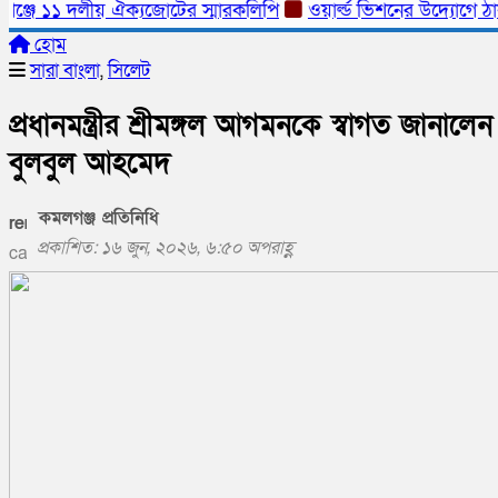
্জে ১১ দলীয় ঐক্যজোটের স্মারকলিপি
ওয়ার্ল্ড ভিশনের উদ্যোগে ঠাকুরগা
হোম
সারা বাংলা
,
সিলেট
প্রধানমন্ত্রীর শ্রীমঙ্গল আগমনকে স্বাগত জানালেন
বুলবুল আহমেদ
কমলগঞ্জ প্রতিনিধি
প্রকাশিত: ১৬ জুন, ২০২৬, ৬:৫০ অপরাহ্ণ