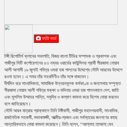
ফটো কার্ড
টঙ্গী রিপোর্টার্স ক্লাবের সভাপতি, বিজয় বাংলা টিভির সম্পাদক ও প্রকাশক এবং
গাজীপুর সিটি কর্পোরেশনের ৫৩ নম্বর ওয়ার্ডের কাউন্সিলর প্রার্থী পীরজাদা নোয়াব
আলী আগামী ১৯ জুলাই পবিত্র ওমরা হজ পালনের উদ্দেশ্যে সৌদি আরবের উদ্দেশে
রওনা হবেন। এ সময় তাঁর সহধর্মিণীও তাঁর সঙ্গে থাকবেন।
দীর্ঘদিন ধরে সাংবাদিকতা, সামাজিক উন্নয়নমূলক কর্মকাণ্ড ও জনসেবায় সম্পৃক্ত
পীরজাদা নোয়াব আলী পবিত্র মক্কা ও মদিনায় ওমরা হজ পালনকালে দেশ, জাতি
এবং মুসলিম উম্মাহর শান্তি, সমৃদ্ধি ও কল্যাণ কামনা করে বিশেষ দোয়া করবেন
বলে জানিয়েছেন।
সৌদি আরব যাত্রার প্রাক্কালে তিনি টঙ্গীবাসী, গাজীপুর মহানগরবাসী, সাংবাদিক,
রাজনৈতিক সহকর্মী, শুভাকাঙ্ক্ষী, আত্মীয়-স্বজন এবং সর্বস্তরের জনগণের কাছে
আন্তরিকভাবে দোয়া কামনা করেছেন। তিনি বলেন, “আল্লাহ তাআলা যেন