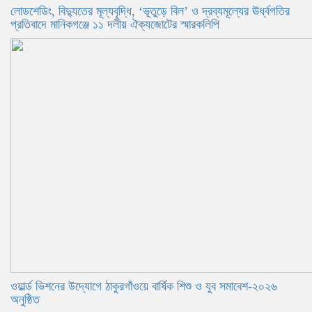
লোডশেডিং, বিদ্যুতের মূল্যবৃদ্ধি, ‘ভূতুড়ে বিল’ ও দ্রব্যমূল্যের ঊর্ধ্বগতির
প্রতিবাদে মানিকগঞ্জে ১১ দলীয় ঐক্যজোটের স্মারকলিপি
ওয়ার্ল্ড ভিশনের উদ্যোগে ঠাকুরগাঁওয়ে বার্ষিক শিশু ও যুব সমাবেশ-২০২৬
অনুষ্ঠিত