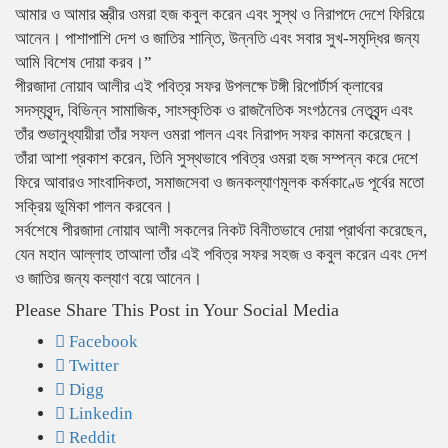
আমার ও আমার স্ত্রীর ওমরা হজ কবুল করেন এবং সুস্থ ও নিরাপদে দেশে ফিরিয়ে
আনেন। পাশাপাশি দেশ ও জাতির শান্তি, উন্নতি এবং সবার সুখ-সমৃদ্ধির জন্য
আমি বিশেষ দোয়া করব।”
পীরজাদা নোয়াব আলীর এই পবিত্র সফর উপলক্ষে টঙ্গী রিপোর্টার্স ক্লাবের
সদস্যবৃন্দ, বিভিন্ন সামাজিক, সাংস্কৃতিক ও রাজনৈতিক সংগঠনের নেতৃবৃন্দ এবং
তাঁর শুভানুধ্যায়ীরা তাঁর সফল ওমরা পালন এবং নিরাপদ সফর কামনা করেছেন।
তাঁরা আশা প্রকাশ করেন, তিনি সুস্থভাবে পবিত্র ওমরা হজ সম্পন্ন করে দেশে
ফিরে আবারও সাংবাদিকতা, সমাজসেবা ও জনকল্যাণমূলক কর্মকাণ্ডে পূর্বের মতো
সক্রিয় ভূমিকা পালন করবেন।
সর্বশেষে পীরজাদা নোয়াব আলী সকলের নিকট বিনীতভাবে দোয়া প্রার্থনা করেছেন,
যেন মহান আল্লাহ তাআলা তাঁর এই পবিত্র সফর সহজ ও কবুল করেন এবং দেশ
ও জাতির জন্য কল্যাণ বয়ে আনেন।
Please Share This Post in Your Social Media
Facebook
Twitter
Digg
Linkedin
Reddit