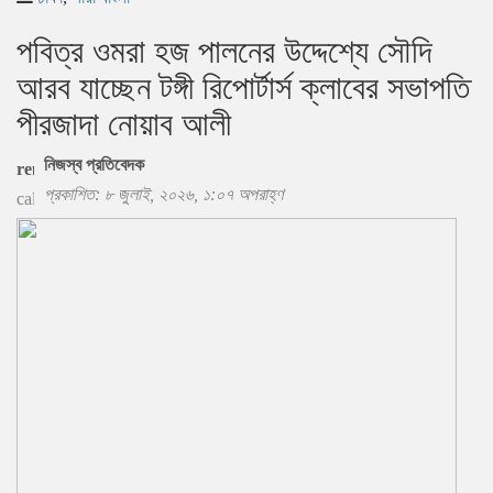
পবিত্র ওমরা হজ পালনের উদ্দেশ্যে সৌদি
আরব যাচ্ছেন টঙ্গী রিপোর্টার্স ক্লাবের সভাপতি
পীরজাদা নোয়াব আলী
নিজস্ব প্রতিবেদক
প্রকাশিত: ৮ জুলাই, ২০২৬, ১:০৭ অপরাহ্ণ