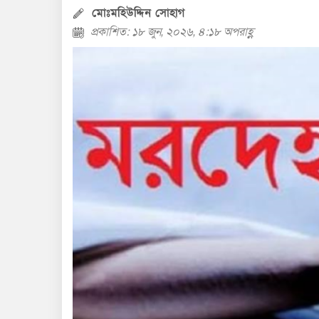
মোঃমহিউদ্দিন সোহাগ
প্রকাশিত: ১৮ জুন, ২০২৬, ৪:১৮ অপরাহ্ণ