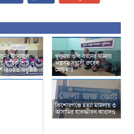
ভিশনের উদ্যোগে
খুলনায় গুলি বর্ষনের ঘটনায়
়ে বার্ষিক শিশু ও
অস্ত্রসহ সন্ত্রাসী রুবেল
শ-২০২৬ অনুষ্ঠিত
গ্রেফতার
কিশোরগঞ্জে হত্যা মামলায় ৩
আসামির যাবজ্জীবন কারাদণ্ড