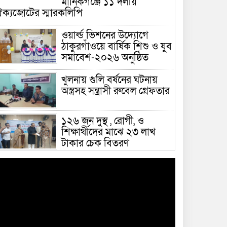
মানিকগঞ্জে ১১ দলীয়
ক্যজোটের স্মারকলিপি
ওয়ার্ল্ড ভিশনের উদ্যোগে
ঠাকুরগাঁওয়ে বার্ষিক শিশু ও যুব
সমাবেশ-২০২৬ অনুষ্ঠিত
খুলনায় গুলি বর্ষনের ঘটনায়
অস্ত্রসহ সন্ত্রাসী রুবেল গ্রেফতার
১২৬ জন দুস্থ , রোগী, ও
শিক্ষার্থীদের মাঝে ২৩ লাখ
টাকার চেক বিতরণ
এলাকাবাসীর সুখে-দুখে পাশে
থাকতে চান নিশাত মাহমুদ
জালাল