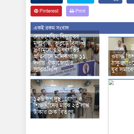
Pinterest
Print
একই রকম সংবাদ
লোডশেডিং, বিদ্যুতের
মূল্যবৃদ্ধি, ‘ভূতুড়ে বিল’ ও
দ্রব্যমূল্যের ঊর্ধ্বগতির
প্রতিবাদে মানিকগঞ্জে ১১
ওয়ার্ল্ড 
দলীয় ঐক্যজোটের
ঠাকুরগাঁওয
স্মারকলিপি
যুব সমাবে
১২৬ জন দুস্থ , রোগী, ও
শিক্ষার্থীদের মাঝে ২৩ লাখ
টাকার চেক বিতরণ