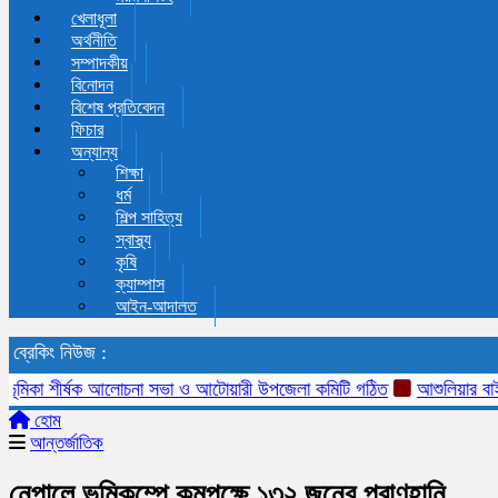
খেলাধূলা
অর্থনীতি
সম্পাদকীয়
বিনোদন
বিশেষ প্রতিবেদন
ফিচার
অন্যান্য
শিক্ষা
ধর্ম
শিল্প সাহিত্য
স্বাস্থ্য
কৃষি
ক্যাম্পাস
আইন-আদালত
ব্রেকিং নিউজ :
মিকা শীর্ষক আলোচনা সভা ও আটোয়ারী উপজেলা কমিটি গঠিত
আশুলিয়ার বাইপাইল পা
হোম
আন্তর্জাতিক
নেপালে ভূমিকম্পে কমপক্ষে ১৩২ জনের প্রাণহানি