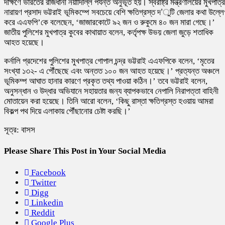
দক্ষিণে ভারতের রাজধানী নয়াদিল্লি পর্যন্ত অনুভূত হয়। স্বরাষ্ট্র মন্ত্রণালয়ের মুখপাত্র
নারায়ণ প্রসাদ ভট্টরাই ভূমিকম্পে সবচেয়ে বেশি ক্ষতিগ্রস্ত দ’ুটি জেলার কথা উল্ল
করে এএফপি’কে বলেছেন, ‘জাজারকোটে ৯২ জন ও রুকুমে ৪০ জন মারা গেছে।’
জাতীয় পুলিশের মুখপাত্র কুবের কাথায়াত বলেন, কর্তৃপক্ষ উভয় জেলা জুড়ে শতাধিক
আহত হয়েছে।
কর্নালি প্রদেশের পুলিশের মুখপাত্র গোপাল চন্দ্র ভট্টরাই এএফপিকে বলেন, ‘মৃতের
সংখ্যা ১৩২- এ পৌঁছেছে এবং অন্তত ১০০ জন আহত হয়েছে।’ প্রত্যন্ত অঞ্চলে
ভূমিকম্প আঘাত হানার কারণে প্রকৃত তথ্য পাওয়া কঠিন।’ তবে ভট্টরাই বলেন,
অনুসন্ধান ও উদ্ধার অভিযানে সহায়তার জন্য ব্যাপকভাবে নেপালি নিরাপত্তা বাহিনী
মোতায়েন করা হয়েছে। তিনি আরো বলেন, ‘কিছু রাস্তা ক্ষতিগ্রস্ত হওয়ায় আমরা
বিকল্প পথ দিয়ে এলাকায় পৌঁছানোর চেষ্টা করছি।’
সূত্র: বাসস
Please Share This Post in Your Social Media
Facebook
Twitter
Digg
Linkedin
Reddit
Google Plus