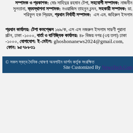
সম্পাদক ও প্রকাশক:
মোঃ সাহিদুর রহমান টেপা,
সহযোগী সম্পাদক:
নাজনীন
সুলতানা,
ব্যবস্থাপনা সম্পাদক:
নওয়াজিস তাহনুন চন্দন,
সহকারী সম্পাদক:
ডা.
শরিফুল হক প্রিয়ম,
প্রধান নির্বাহী সম্পাদক:
এস এম. জহিরুল ইসলাম
প্রধান কার্যালয়:
টেপা কমপ্লেক্স
১৬৯/ক, এস এস নজরুল ইসলাম সারণী পুরানা
পল্টন, ঢাকা -১০০০,
বার্তা ও বাণিজ্যিক কার্যালয়:
৪৮ বিজয় নগর (৩য় তলা) ঢাকা
-১০০০,
যোগাযোগ:
ই-মেইল:
ghoshonanews2024@gmail.com,
ফোন: ৯৫৭৮৮৩১
© সকল স্বত্ব দৈনিক ঘোষণা অনলাইন ভার্শন কর্তৃক সংরক্ষিত
Site Customized By
NewsTech.Com