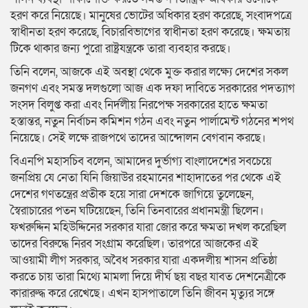
হরণ করে নিয়েছে। মানুষের ভোটের অধিকার হরণ করেছে, সংবাদপত্রে
স্বাধীনতা হরণ করেছে, বিচারবিভাগের স্বাধীনতা হরণ করেছে। ক্ষমতায়
টিকে থাকার জন্য পুরো রাষ্ট্রযন্ত্রকে তারা ব্যবহার করছে।
তিনি বলেন, আজকে এই অবস্থা থেকে মুক্ত করার লক্ষ্যে দেশের সকল
জনগণ এবং সমস্ত দলগুলো আজ এক দফা দাবিতে সরকারের পদত্যাগ
সংসদ বিলুপ্ত করা এবং নির্দলীয় নিরপেক্ষ সরকারের হাতে ক্ষমতা
হস্তান্তর, নতুন নির্বাচন কমিশন গঠন এবং নতুন পার্লামেন্ট গঠনের শপথ
নিয়েছে। সেই লক্ষে রাজপথে তাদের আন্দোলন বেগবান করছে।
বিএনপি মহাসচিব বলেন, আমাদের দুর্ভাগ্য বাংলাদেশের সবচেয়ে
জনপ্রিয় যে নেতা যিনি জিয়াউর রহমানের শাহাদাতের পর থেকে এই
দেশের গণতন্ত্রের প্রতীক হয়ে সারা দেশকে জাগিয়ে তুলেছেন,
স্বৈরাচারের পতন ঘটিয়েছেন, তিনি তিনবারের প্রধানমন্ত্রী ছিলেন।
ফখরুদ্দিন মহিউদ্দিনের সরকার যারা জোর করে ক্ষমতা দখল করেছিল
তাদের বিরুদ্ধে নিরব সংগ্রাম করেছিল। তারপরে আজকের এই
আওয়ামী লীগ সরকার, অবৈধ সরকার যারা একদলীয় শাসন প্রতিষ্ঠা
করতে চায় তারা মিথ্যে মামলা দিয়ে দীর্ঘ ছয় বছর যাবত দেশনেত্রীকে
কারারুদ্ধ করে রেখেছে। এখন হাসপাতালে তিনি জীবন মৃত্যুর সঙ্গে