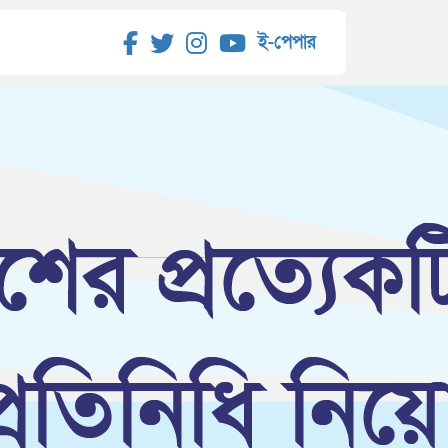
ই-পেপার