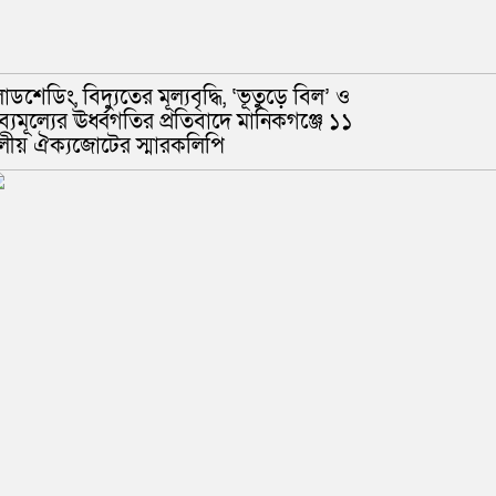
োডশেডিং, বিদ্যুতের মূল্যবৃদ্ধি, ‘ভূতুড়ে বিল’ ও
রব্যমূল্যের ঊর্ধ্বগতির প্রতিবাদে মানিকগঞ্জে ১১
লীয় ঐক্যজোটের স্মারকলিপি