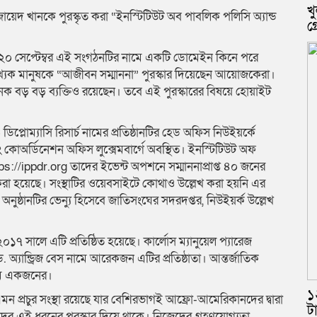
খু
ায়েদ খানকে পুরস্কৃত করা “ইনস্টিটিউট অব পাবলিক পলিসি অ্যান্ড
গ
র ২০ সেপ্টেম্বর এই সংগঠনটির নামে একটি ডোমেইন কিনে পরে
ংখ্যক মানুষকে “আজীবন সম্মাননা” পুরস্কার দিয়েছেন আয়োজকেরা।
অনেক বড় বড় ব্যক্তিও রয়েছেন। তবে এই পুরস্কারের বিষয়ে হোয়াইট
্লোম্যাসি রিসার্চ নামের প্রতিষ্ঠানটির হেড অফিস নিউইয়র্কে
বং কোঅর্ডিনেশন অফিস লুক্সেমবার্গে অবস্থিত। ইনস্টিটিউট অফ
ps://ippdr.org তাদের ইভেন্ট অপশনে সম্মাননাপ্রাপ্ত ৪০ জনের
াশ করা হয়েছে। সংস্থাটির ওয়েবসাইটে কোথাও উল্লেখ করা হয়নি এর
নুষ্ঠানটির ভেন্যু হিসেবে জাতিসংঘের সদরদপ্তর, নিউইয়র্ক উল্লেখ
১৭ সালে এটি প্রতিষ্ঠিত হয়েছে। কার্লোস ম্যানুয়েল প্যারেজ
 ড. অ্যান্ড্রিজ বেস নামে আরেকজন এটির প্রতিষ্ঠাতা। আন্তর্জাতিক
ামে একজনের।
১
রে এমন প্রচুর সংস্থা রয়েছে যার বেশিরভাগই আফ্রো-আমেরিকানদের দ্বারা
ট
্তিদের এই ধরনের পুরস্কার দিয়ে থাকে। নিজেদের গ্রহণযোগ্যতা