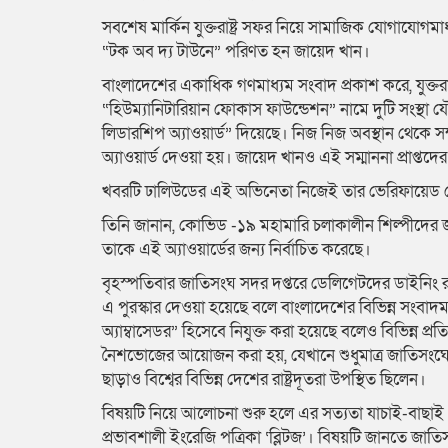
সবশেষ মার্কিন যুক্তরাষ্ট্র সফর নিয়ে সামাজিক যোগাযোগমা
“টক অব দ্য টাউনে” পরিণত হন জায়েদ খান।
বাংলাদেশের একাধিক গণমাধ্যম সংবাদ প্রকাশ করে, যুক্তরাষ্
“হিউম্যানিটারিয়ান ফোকাস ফাউন্ডেশন” নামে দুটি সংস্থা যৌ
লিডারশিপ অ্যাওয়ার্ড” দিয়েছে। নিজ নিজ অবস্থান থেকে স
অ্যাওয়ার্ড দেওয়া হয়। জায়েদ খানও এই সম্মাননা প্রাপ্তদ
খবরটি ঢালিউডের এই অভিনেতা নিজেই তার ভেরিফায়েড 
তিনি জানান, কোভিড -১৯ মহামারি চলাকালীন শিল্পীদের জন্য
তাকে এই অ্যাওয়ার্ডের জন্য নির্বাচিত করেছে।
বৃহস্পতিবার জাতিসংঘ সদর দপ্তরে ডেলিগেটদের ডাইনিং রু
এ পুরস্কার দেওয়া হয়েছে বলে বাংলাদেশের বিভিন্ন সংব
অ্যাম্বাসেডর” হিসেবে নিযুক্ত করা হয়েছে বলেও বিভিন্ন প্
নৈশভোজের আয়োজন করা হয়, যেখানে শুধুমাত্র জাতিসংঘের আমন
ছাড়াও বিশ্বের বিভিন্ন দেশের রাষ্ট্রদূতরা উপস্থিত ছিলেন।
বিষয়টি নিয়ে আলোচনা শুরু হলে এর সত্যতা যাচাই-বাছাই শ
প্রভাবশালী ইংরেজি পত্রিকা ‘ব্লিটজ’। বিষয়টি জানতে জাতি