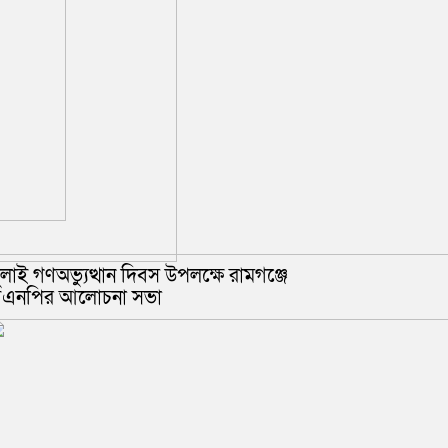
ুলাই গণঅভ্যুত্থান দিবস উপলক্ষে রামগঞ্জে
িএনপির আলোচনা সভা