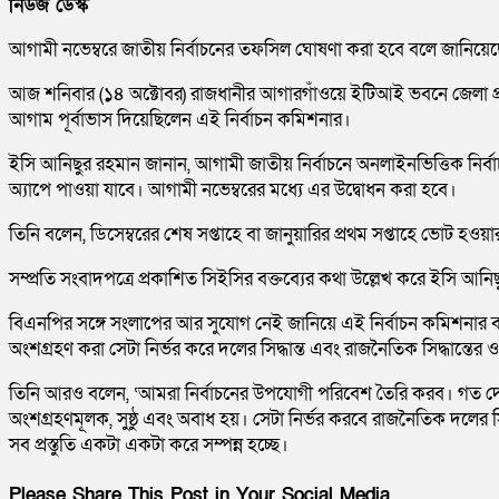
নিউজ ডেস্ক
আগামী নভেম্বরে জাতীয় নির্বাচনের তফসিল ঘোষণা করা হবে বলে জানিয়েছ
আজ শনিবার (১৪ অক্টোবর) রাজধানীর আগারগাঁওয়ে ইটিআই ভবনে জেলা প্র
আগাম পূর্বাভাস দিয়েছিলেন এই নির্বাচন কমিশনার।
ইসি আনিছুর রহমান জানান, আগামী জাতীয় নির্বাচনে অনলাইনভিত্তিক নির্বাচনী
অ্যাপে পাওয়া যাবে। আগামী নভেম্বরের মধ্যে এর উদ্বোধন করা হবে।
তিনি বলেন, ডিসেম্বরের শেষ সপ্তাহে বা জানুয়ারির প্রথম সপ্তাহে ভোট 
সম্প্রতি সংবাদপত্রে প্রকাশিত সিইসির বক্তব্যের কথা উল্লেখ করে ইসি 
বিএনপির সঙ্গে সংলাপের আর সুযোগ নেই জানিয়ে এই নির্বাচন কমিশনার বলেন
অংশগ্রহণ করা সেটা নির্ভর করে দলের সিদ্ধান্ত এবং রাজনৈতিক সিদ্ধান্তে
তিনি আরও বলেন, ‘আমরা নির্বাচনের উপযোগী পরিবেশ তৈরি করব। গত দেড়
অংশগ্রহণমূলক, সুষ্ঠু এবং অবাধ হয়। সেটা নির্ভর করবে রাজনৈতিক দলের সি
সব প্রস্তুতি একটা একটা করে সম্পন্ন হচ্ছে।
Please Share This Post in Your Social Media