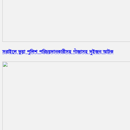
সরাইলে ভুয়া পুলিশ পরিচয়দানকারীসহ গাঁজাসহ দুইজন আটক