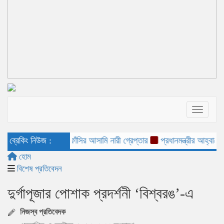
Toggle 
ইদ্রিস হত্যা মামলার ফাঁসির আসামি নারী গ্রেপ্তার
ব্রেকিং নিউজ :
‎প্রধানমন্ত্রীর আহ্বানে স
হোম
বিশেষ প্রতিবেদন
দুর্গাপূজার পোশাক প্রদর্শনী ‘বিশ্বরঙ’-এ
নিজস্ব প্রতিবেদক