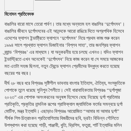
বিনোদন প্রতিবেদক
বাঙালির বারো মাসে তেরো পার্বণ। তার মধ্যে অন্যতম হল বাঙালির ‘দুর্গোৎসব’।
বাঙালির জীবনে দুর্গোৎসবের এই আনন্দকে আরো রাঙিয়ে দিতে অগ্রপথিক হিসেবে
এদেশের ফ্যাশন ইন্ডাষ্ট্রিতে ফ্যাশনে ‘দুর্গোৎসব’ নিয়ে প্রথম কাজ শুরু করেন
১৯৯৪ সালে প্রখ্যাত ফ্যাশন ডিজাইনার ‘বিপ্লব সাহা’, তার জনপ্রিয় ফ্যাশন
ব্র্যান্ড ‘বিশ্বরঙ’ এর মাধ্যমে। যা অনুকরনীয় হয়ে চলছে এখনও। যদিও ফ্যাশন
ইন্ডাস্ট্রিতে এখন অনেকেই ‘দুর্গোৎসব’ নিয়ে কাজ করেন যা সে সময়ে আজকের
মত এতটা সহজ ছিলনা, নতুন ট্রেন্ডে ফ্যাশন প্রেমীদের উদ্ধুদ্ধ করতে হয়েছে
বছরের পর বছর।
দীর্ঘ ২৮ বছর ধরে বিশ্বরঙ সৃষ্টিশীল ভাবনায় বাংলার ইতিহাস, ঐতিহ্য, সংস্কৃতিকে
পোশাকে তুলে ধরেছে সুনিপুন শৈলীতে। সেই ধারাবাহিকতায় বিশ্বরঙ “দুর্গাপূজা
২০২৩” এর পোশাক অলংকরনের অনুষঙ্গ হিসেবে বেছে নিয়েছে দুর্গা প্রতিমার
প্রতিকৃতি, প্রকৃতির নান্দনিক রূপের গ্রাফিক্যাল জ্যামিতিক ফর্মের সমন্বয়ে দুর্গা
মোটিফ, মন্ত্র ইত্যাদি। এছাড়াও বিশ্বরঙ আয়োজিত “আমার মা আমার দুর্গা”
শীর্ষক শিশু চিত্রাংকন প্রতিযোগিতায় বিজয়ীদের ছবি, ড্রইং বিভিন্ন শৌলিতে
উপস্থাপন করা হয়েছে শাড়ী, পাঞ্জাবী, ধুতি, থ্রিপিস, ফতুয়া, শার্ট ইত্যাদির মলিন