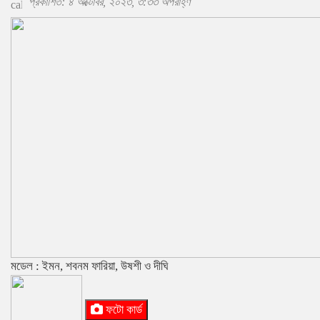
প্রকাশিত: ৪ অক্টোবর, ২০২৩, ৩:৩৩ অপরাহ্ণ
মডেল : ইমন, শবনম ফারিয়া, উষশী ও দীঘি
ফটো কার্ড