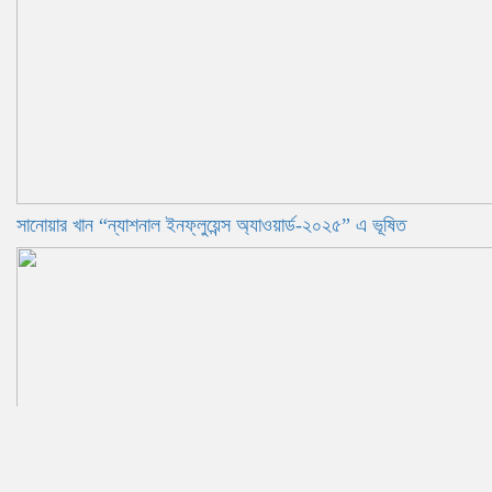
সানোয়ার খান “ন্যাশনাল ইনফ্লুয়েন্স অ্যাওয়ার্ড-২০২৫” এ ভূষিত