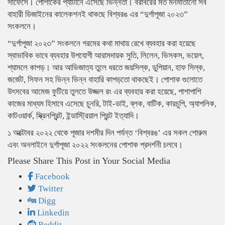
সার্ফেসে। পোশাকের প্যাটার্নে এসেছে ভিন্নতা। বরাবরের মত মনমাতানো সব
বাহারী ডিজাইনের কালেকশনই থাকছে বিশ্বরঙ এর “দুর্গাপূজা ২০২৩”
সংকলনে।
“দুর্গাপূজা ২০২৩” সংকলনে গরমের কথা মাথায় রেখে ব্যবহার করা হয়েছে
স্বাভাবিক ভাবে ব্যবহার উপযোগী আরামদায়ক সুতি, লিলেন, ভিসকস, ভয়েল,
শ্যামলে কাপড়। আর আভিজাত্য তুলে ধরতে জয়সিল্ক, ডুপিয়ান, হাফ সিল্ক,
জর্জেট, সিফন সহ ভিন্ন ভিন্ন বাহারি কাপড়তো থাকছেই। পোশাক গুলোতে
উৎসবের আমেজ ফুটিয়ে তুলতে উজ্জল রং এর ব্যবহার করা হয়েছে, পাশাপাশি
কাজের মাধ্যম হিসাবে এসেছে চুনরি, টাই-ডাই, ব্লক, বাটিক, কারচুপি, অ্যাপলিক,
কাটওয়ার্ক, স্ক্রিনপ্রিন্ট, ইন্ডাস্ট্রিয়াল প্রিন্ট ইত্যাদি।
১ অক্টোবর ২০২২ থেকে পূজার দশমীর দিন পর্যন্ত ‘বিশ্বরঙ’ এর সকল শোরুম
এবং অনলাইনে দুর্গাপূজা ২০২২ সংকলনের পোশাক প্রদর্শনী চলবে।
Please Share This Post in Your Social Media
Facebook
Twitter
Digg
Linkedin
Reddit