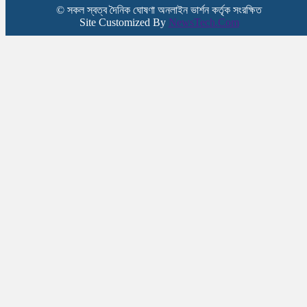
© সকল স্বত্ব দৈনিক ঘোষণা অনলাইন ভার্শন কর্তৃক সংরক্ষিত
Site Customized By
NewsTech.Com