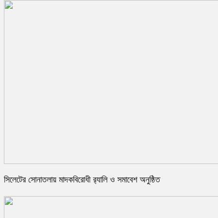
সিলেটের সোনাতলায় মাদকবিরোধী র‍্যালি ও সমাবেশ অনুষ্ঠিত