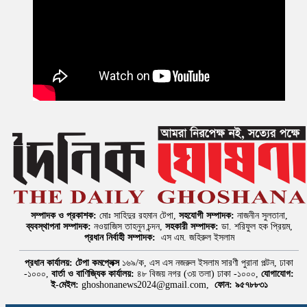
সম্পাদক ও প্রকাশক:
মোঃ সাহিদুর রহমান টেপা,
সহযোগী সম্পাদক:
নাজনীন সুলতানা,
ব্যবস্থাপনা সম্পাদক:
নওয়াজিস তাহনুন চন্দন,
সহকারী সম্পাদক:
ডা. শরিফুল হক প্রিয়ম,
প্রধান নির্বাহী সম্পাদক:
এস এম. জহিরুল ইসলাম
প্রধান কার্যালয়:
টেপা কমপ্লেক্স
১৬৯/ক, এস এস নজরুল ইসলাম সারণী পুরানা পল্টন, ঢাকা
-১০০০,
বার্তা ও বাণিজ্যিক কার্যালয়:
৪৮ বিজয় নগর (৩য় তলা) ঢাকা -১০০০,
যোগাযোগ:
ই-মেইল:
ghoshonanews2024@gmail.com,
ফোন: ৯৫৭৮৮৩১