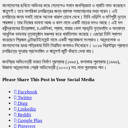
বাংলাদেশের ছবিতে অভিনয় করে সেদেশেও সমান জনপ্রিয়তা ও খ্যাতি লাভ করেছেন
ঋতুপর্ণা। তবে সাগরিকা চলচ্চিত্রর জন্য ব্যাপক সমালোচনার মধ্য পরেন। এই
চলচ্চিত্র জন্য সবাই তাকে অনেক খারাপ চোখে দেখে। তিনি ওড়িশি ও মণিপুরী নৃত্যে
পারঙ্গমা। তার নিজের ভাবনা আজ ও কাল নামে একটি নাচের দলও আছে। এই দল
রবীন্দ্রনাথের চিত্রাঙ্গদা, চণ্ডালিকা, শ্যামা, মায়ার খেলা প্রভৃতি নৃত্যনাট্য ও অন্যান্য
আধুনিক ভাবনার নৃত্যানুষ্ঠান মঞ্চস্থ করে খ্যাতিলাভ করেছে। এছাড়া তিনি স্থাপন
করেছেন প্রিজম এন্টারটেইনমেন্ট নামে একটি প্রযোজনা সংস্থাও। আনন্দলোক ও
বাংলাদেশের হৃদয় পত্রিকায় তিনি নিয়মিত কলামও লিখেছেন। ২০১৬ খ্রিস্টাব্দে প্রাক্
চলচ্চিত্রে পুনরায় প্রসেনজিৎ ও ঋতুপর্ণা জুটি বাঁধতে দেখা যায়।
জনপ্রিয় অভিনেত্রী ভারত নির্মাণ পুরস্কার (১৯৯৫), কলাকার পুরস্কার (১৯৯৬),
উজালা আনন্দলোক শ্রেষ্ঠ অভিনেত্রী (২০০০) সহ নানা পুরস্কার পান।
Please Share This Post in Your Social Media
Facebook
Twitter
Digg
Linkedin
Reddit
Google Plus
Pinterest