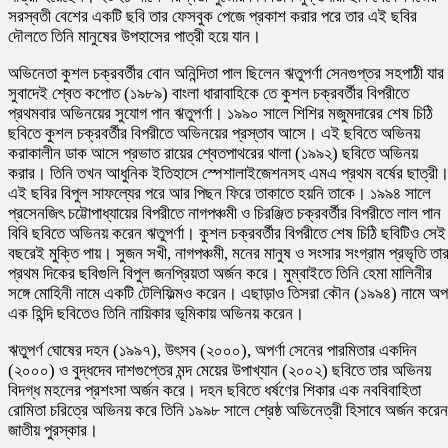
সরস্বতী বেশের একটি ছবি তার ফেসবুক পেজে প্রকাশ করার পরে তার এই ছবির
দৌলতে তিনি মানুষের উপহাসের পাত্রী হয়ে যান।
অভিনেতা কুশল চক্রবর্তীর বোন অনিন্দিতা পাল ছিলেন ঋতুপর্ণা সেনগুপ্তর সহপাঠী যার
সুবাদেই শ্বেত কপোত (১৯৮৯) বাংলা ধারাবাহিকে তে কুশল চক্রবর্তীর বিপরীতে
প্রথমবার অভিনয়ের সুযোগ পান ঋতুপর্ণা। ১৯৯০ সালে শিশির মজুমদারের শেষ চিঠি
ছবিতে কুশল চক্রবর্তীর বিপরীতে অভিনয়ের প্রস্তাব আসে। এই ছবিতে অভিনয়
করাকালীন ডাক আসে প্রভাত রায়ের শ্বেতপাথরের থালা (১৯৯২) ছবিতে অভিনয়
করার। তিনি তখন আধুনিক ইতিহাসে স্পেশালাইজেশনসহ এমএ প্রথম বর্ষের ছাত্রী
এই ছবির বিপুল সাফল্যের পরে আর পিছন ফিরে তাকাতে হয়নি তাকে। ১৯৯৪ সালে
প্রসেনজিৎ চট্টোপাধ্যায়ের বিপরীতে নাগপঞ্চমী ও চিরঞ্জিত চক্রবর্তীর বিপরীতে লাল পান
বিবি ছবিতে অভিনয় করেন ঋতুপর্ণা। কুশল চক্রবর্তীর বিপরীতে শেষ চিঠি ছবিটিও সেই
বছরেই মুক্তি পায়। সুজন সখী, নাগপঞ্চমী, মনের মানুষ ও সংসার সংগ্রাম প্রভৃতি তা
প্রথম দিকের ছবিগুলি বিপুল জনপ্রিয়তা অর্জন করে। মুম্বাইতে তিনি হেমা মালিনীর
সঙ্গে মোহিনী নামে একটি টেলিফিল্মও করেন। এছাড়াও তিসরা কৌন (১৯৯৪) নামে অ
এক হিন্দি ছবিতেও তিনি নায়িকার ভূমিকায় অভিনয় করেন।
ঋতুপর্ণ ঘোষের দহন (১৯৯৭), উৎসব (২০০০), অপর্ণা সেনের পারমিতার একদিন
(২০০০) ও বুদ্ধদেব দাশগুপ্তের মন্দ মেয়ের উপাখ্যান (২০০২) ছবিতে তার অভিনয়
বিদগ্ধ মহলের প্রশংসা অর্জন করে। দহন ছবিতে ধর্ষণের শিকার এক নববিবাহিতা
রোমিতা চরিত্রে অভিনয় করে তিনি ১৯৯৮ সালে শ্রেষ্ঠ অভিনেত্রী হিসাবে অর্জন করেন
জাতীয় পুরস্কার।