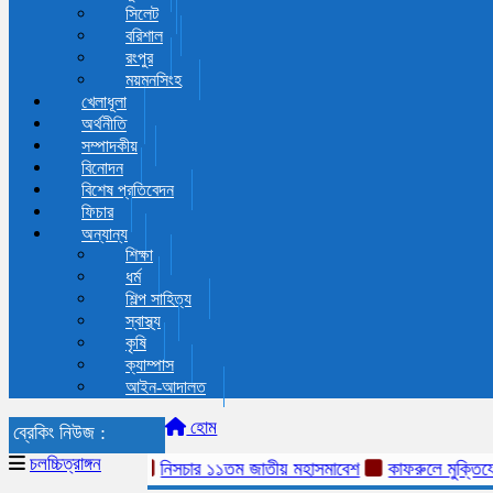
সিলেট
বরিশাল
রংপুর
ময়মনসিংহ
খেলাধূলা
অর্থনীতি
সম্পাদকীয়
বিনোদন
বিশেষ প্রতিবেদন
ফিচার
অন্যান্য
শিক্ষা
ধর্ম
শিল্প সাহিত্য
স্বাস্থ্য
কৃষি
ক্যাম্পাস
আইন-আদালত
হোম
ব্রেকিং নিউজ :
চলচ্চিত্রাঙ্গন
নিসচার ১১তম জাতীয় মহাসমাবেশ
কাফরুলে মুক্তিযোদ্ধা ক