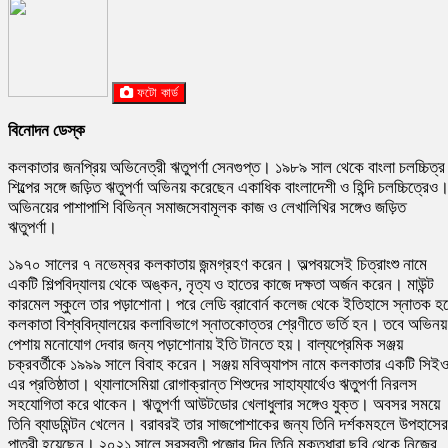
ফটো কার্ড
বিনোদন ডেস্ক
কলকাতার জনপ্রিয় অভিনেত্রী ঋতুপর্ণা সেনগুপ্ত। ১৯৮৯ সাল থেকে বাংলা চলচ্চিত্র
শিল্পের সঙ্গে জড়িত ঋতুপর্ণা অভিনয় করেছেন একাধিক বাংলাদেশী ও হিন্দি চলচ্চিত্রেও
অভিনয়ের পাশাপাশি বিভিন্ন সমাজসেবামূলক কাজ ও লেখালিখির সঙ্গেও জড়িত
ঋতুপর্ণা।
১৯৭০ সালের ৭ নভেম্বর কলকাতায় জন্মগ্রহণ করেন। অল্পবয়সেই চিত্রাংশু নামে
একটি শিল্পবিদ্যালয় থেকে অঙ্কন, নৃত্য ও হাতের কাজে দক্ষতা অর্জন করেন। মাউন্ট
কারমেল স্কুলে তার পড়াশোনা। পরে লেডি ব্রাবোর্ন কলেজ থেকে ইতিহাসে স্নাতক হয
কলকাতা বিশ্ববিদ্যালয়ের কলাবিভাগে স্নাতকোত্তর শ্রেণীতে ভর্তি হন। তবে অভিনয়
পেশায় মনোযোগ দেবার জন্য পড়াশোনায় ইতি টানতে হয়। বাল্যপ্রেমিক সঞ্জয়
চক্রবর্তীকে ১৯৯৯ সালে বিবাহ করেন। সঞ্জয় মবিঅ্যাপস নামে কলকাতার একটি সিই
এর প্রতিষ্ঠাতা। থ্যালাসেমিয়া রোগাক্রান্ত শিশুদের সাহায্যার্থেও ঋতুপর্ণা নিরলস
সহযোগিতা করে থাকেন। ঋতুপর্ণা আউটডোর খেলাধুলার সঙ্গেও যুক্ত। অবসর সময়ে
তিনি ব্যাডমিন্টন খেলেন। বরাবরই তার সাজপোশাকের জন্য তিনি দর্শকমহলে উপহাসের
পাত্রী হয়েছেন। ২০২১ সালে সরস্বতী পুজোর দিন তিনি মুক্তধারা ছবি থেকে নিজের