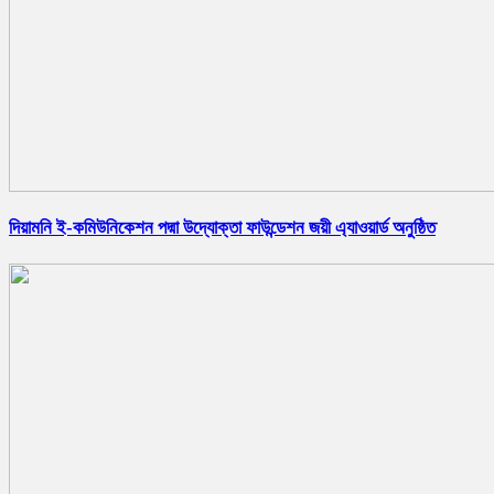
দিয়ামনি ই-কমিউনিকেশন পদ্মা উদ্যোক্তা ফাউন্ডেশন জয়ী এ্যাওয়ার্ড অনুষ্ঠিত