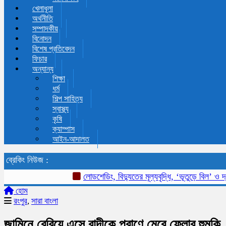
খেলাধূলা
অর্থনীতি
সম্পাদকীয়
বিনোদন
বিশেষ প্রতিবেদন
ফিচার
অন্যান্য
শিক্ষা
ধর্ম
শিল্প সাহিত্য
স্বাস্থ্য
কৃষি
ক্যাম্পাস
আইন-আদালত
ব্রেকিং নিউজ :
লোডশেডিং, বিদ্যুতের মূল্যবৃদ্ধি, ‘ভূতুড়ে বিল’ ও দ্রব্য
হোম
রংপুর
,
সারা বাংলা
জামিনে বেরিয়ে এসে বাদীকে প্রাণে মেরে ফেলার হুমকি,