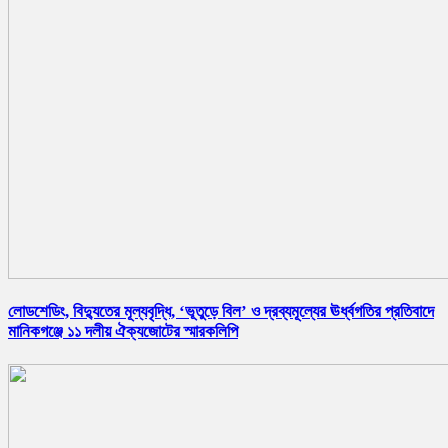
লোডশেডিং, বিদ্যুতের মূল্যবৃদ্ধি, ‘ভূতুড়ে বিল’ ও দ্রব্যমূল্যের ঊর্ধ্বগতির প্রতিবাদে
মানিকগঞ্জে ১১ দলীয় ঐক্যজোটের স্মারকলিপি