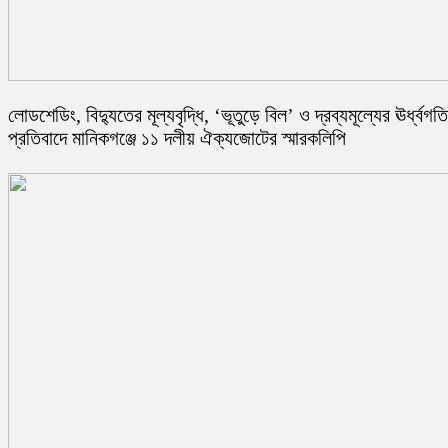
লোডশেডিং, বিদ্যুতের মূল্যবৃদ্ধি, ‘ভূতুড়ে বিল’ ও দ্রব্যমূল্যের ঊর্ধ্বগত
প্রতিবাদে মানিকগঞ্জে ১১ দলীয় ঐক্যজোটের স্মারকলিপি