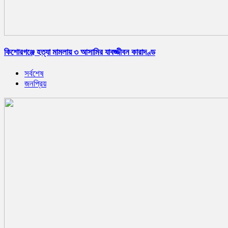
কিশোরগঞ্জে হত্যা মামলায় ৩ আসামির যাবজ্জীবন কারাদণ্ড
সর্বশেষ
জনপ্রিয়