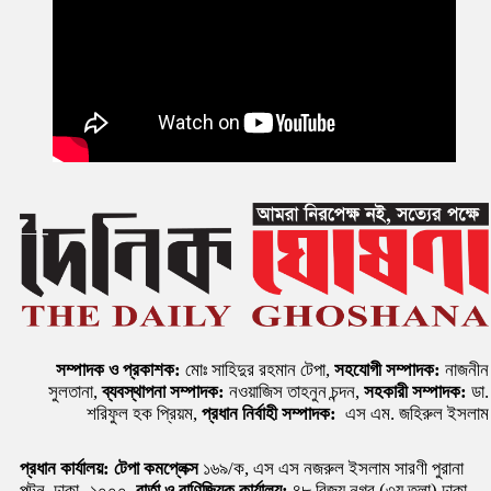
সম্পাদক ও প্রকাশক:
মোঃ সাহিদুর রহমান টেপা,
সহযোগী সম্পাদক:
নাজনীন
সুলতানা,
ব্যবস্থাপনা সম্পাদক:
নওয়াজিস তাহনুন চন্দন,
সহকারী সম্পাদক:
ডা.
শরিফুল হক প্রিয়ম,
প্রধান নির্বাহী সম্পাদক:
এস এম. জহিরুল ইসলাম
প্রধান কার্যালয়:
টেপা কমপ্লেক্স
১৬৯/ক, এস এস নজরুল ইসলাম সারণী পুরানা
পল্টন, ঢাকা -১০০০,
বার্তা ও বাণিজ্যিক কার্যালয়:
৪৮ বিজয় নগর (৩য় তলা) ঢাকা