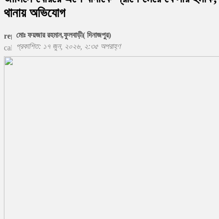
থানায় অভিযোগ
মোঃ ফয়জার রহমান,ফুলবাড়ী( দিনাজপুর)
প্রকাশিত: ১৭ জুন, ২০২৬, ২:৩৫ অপরাহ্ণ