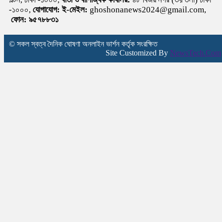
-১০০০,
যোগাযোগ:
ই-মেইল:
ghoshonanews2024@gmail.com,
ফোন: ৯৫৭৮৮৩১
© সকল স্বত্ব দৈনিক ঘোষণা অনলাইন ভার্শন কর্তৃক সংরক্ষিত
Site Customized By
NewsTech.Com