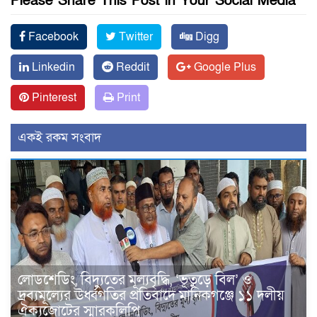
Please Share This Post in Your Social Media
Facebook
Twitter
Digg
Linkedin
Reddit
Google Plus
Pinterest
Print
একই রকম সংবাদ
লোডশেডিং, বিদ্যুতের মূল্যবৃদ্ধি, ‘ভূতুড়ে বিল’ ও
দ্রব্যমূল্যের ঊর্ধ্বগতির প্রতিবাদে মানিকগঞ্জে ১১ দলীয়
ঐক্যজোটের স্মারকলিপি