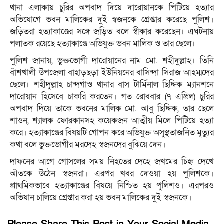
থানা এলাকায় চুরির অপবাদ দিয়ে দারোয়ানকে পিটিয়ে হত্যার
অভিযোগে ভবন মালিকের দুই স্বজনকে গ্রেপ্তার করেছে পুলিশ।
জড়িতরা হত্যাকাণ্ডের সঙ্গে জড়িত বলে স্বীকার করেছেন। এঘটনায়
পলাতক রয়েছে হত্যাকাণ্ডে অভিযুক্ত ভবন মালিক ও তার ছেলে।
পুলিশ জানায়, ভুক্তভোগী দারোয়ানের নাম মো. শহীদুল্লাহ। তিনি
বাঁশখালী উপজেলা বাহাড়ছড়া ইউনিয়নের বাসিন্দা সিরাজ আহম্মদের
ছেলে। শহীদুল্লাহ চান্দগাঁও থানার বাস টার্মিনাল ছিদ্দিক ম্যানশনে
দারোয়ান হিসেবে চাকরি করতেন। গত রোববার (৭ এপ্রিল) চুরির
অপবাদ দিয়ে তাকে ভবনের মালিক মো. আবু ছিদ্দিক, তার ছেলে
শাওন, শ্যালক ফোরকানসহ কয়েকজন আত্মীয় মিলে পিটিয়ে হত্যা
করে। হত্যাকাণ্ডের বিষয়টি গোপন করে অভিযুক্ত অসুস্থতাজনিত মৃত্যুর
কথা বলে ভুক্তভোগীর মরদেহ স্বজনদের বুঝিয়ে দেন।
দাফনের আগে গোসলের সময় নিহতের দেহে জখমের চিহ্ন দেখে
আঁতকে উঠেন স্বজনরা। এরপর খবর দেওয়া হয় পুলিশকে।
প্রাথমিকভাবে হত্যাকাণ্ডের বিষয়ে নিশ্চিত হয় পুলিশও। এরপরও
অভিযান চালিয়ে গ্রেপ্তার করা হয় ভবন মালিকের দুই স্বজনকে।