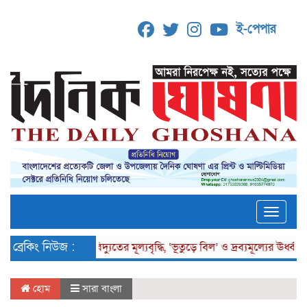
ই-পেপার
Toggle
ব্রেকিং নিউজ :
লোডশেডিং, বিদ্যুতের মূল্যবৃদ্ধি, ‘ভূতুড়ে বিল’ ও দ্রব্যমূল্যের ঊর্ধ্বগতির
হোম
সারা বাংলা