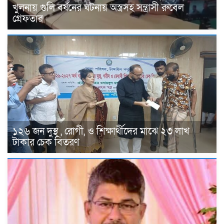
খুলনায় গুলি বর্ষনের ঘটনায় অস্ত্রসহ সন্ত্রাসী রুবেল
গ্রেফতার
১২৬ জন দুস্থ , রোগী, ও শিক্ষার্থীদের মাঝে ২৩ লাখ
টাকার চেক বিতরণ