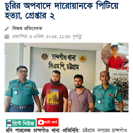
চুরির অপবাদে দারোয়ানকে পিটিয়ে
হত্যা, গ্রেপ্তার ২
নিজস্ব প্রতিবেদক
প্রকাশিত: ৯ এপ্রিল, ২০২৪, ১১:৩৮ পূর্বাহ্ণ
ফটো কার্ড
রনি পারভেজ চান্দগাঁও থানা প্রতিনিধি:
চট্টগ্রাম নগরের চান্দগাঁও