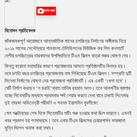
ফটো কার্ড
বিনোদন প্রতিবেদক
জাঁকজমকপূর্ণ আয়োজনে আন্তর্জাতিক মানের চলচ্চিত্র নির্মাণের অঙ্গীকার নিয়ে
২০১৯ সালের সেপ্টেম্বরে গানবাংলা টেলিভিশনের মিউজিক ফর পিস কনসার্টে
দেশীয় চলচ্চিত্রের তারকাদের উপস্থিতিতে টিএম ফিল্মস যাত্রা শুরুর ঘোষণা দেয়।
কিন্তু করোনা মহামারির কারণে প্রযোজনায় আসতে প্রতিষ্ঠানটির বিলম্ব হয়।
তবে চলতি বছর চলচ্চিত্র প্রযোজনায় নাম লিখিয়েছে টিএম ফিল্মস। সম্প্রতি দুটি
সিনেমা নির্মাণের ঘোষণা দেয় প্রযোজনা প্রতিষ্ঠানটি। এর একটি ‘খেলা হবে’।
যেটি নির্মাণ করছেন ‘ন ডরাই’খ্যাত তানিম রহমান অংশু। তবে আকর্ষণীয় ব্যাপার
হচ্ছে সিনেমাটির মাধ্যমে প্রথমবার পর্দা শেয়ার করতে দেখা যাবে ঢাকাই সিনেমার
দুই তারকা অভিনেত্রী পরীমণি ও শবনম ইয়াসমিন বুবলীকে!
গেল অক্টোবরের শেষ দিকে সিনেমাটির শুটিং শুরু হওয়ার কথা ছিল ভারতে। এমনই
খবর প্রকাশ হয় গণমাধ্যমে। তবে এবার টিএম ফিল্মসের চেয়ারপার্সন ফারজানা
মুন্নি দিলেন অবাক করা তথ্য।