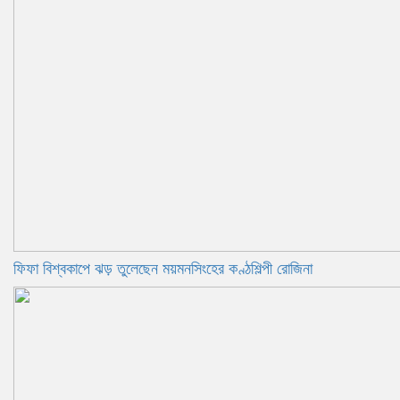
ফিফা বিশ্বকাপে ঝড় তুলেছেন ময়মনসিংহের কণ্ঠশিল্পী রোজিনা