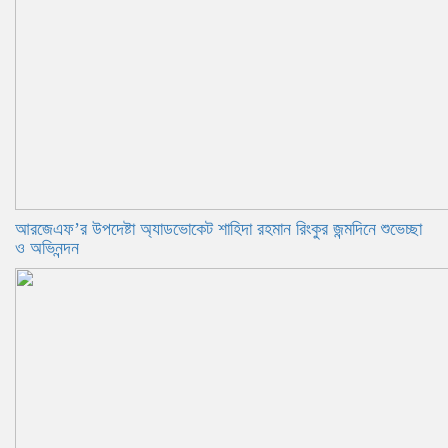
আরজেএফ’র উপদেষ্টা অ্যাডভোকেট শাহিদা রহমান রিংকুর জন্মদিনে শুভেচ্ছা
ও অভিনন্দন