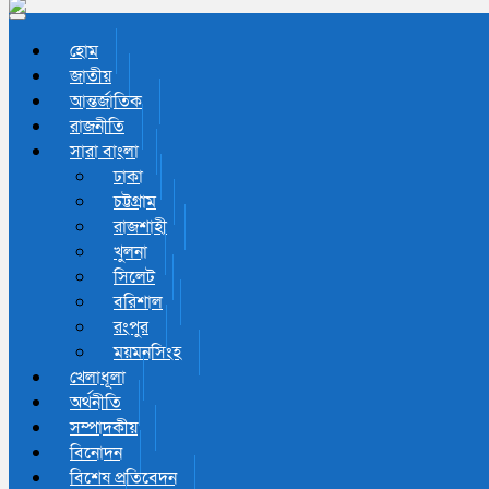
Toggle navigation
হোম
জাতীয়
আন্তর্জাতিক
রাজনীতি
সারা বাংলা
ঢাকা
চট্টগ্রাম
রাজশাহী
খুলনা
সিলেট
বরিশাল
রংপুর
ময়মনসিংহ
খেলাধূলা
অর্থনীতি
সম্পাদকীয়
বিনোদন
বিশেষ প্রতিবেদন