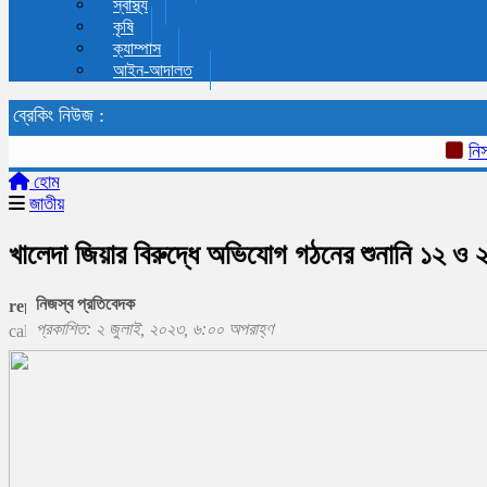
স্বাস্থ্য
কৃষি
ক্যাম্পাস
আইন-আদালত
ব্রেকিং নিউজ :
নিসচার ১
হোম
জাতীয়
খালেদা জিয়ার বিরুদ্ধে অভিযোগ গঠনের শুনানি ১২ ও 
নিজস্ব প্রতিবেদক
প্রকাশিত: ২ জুলাই, ২০২৩, ৬:০০ অপরাহ্ণ