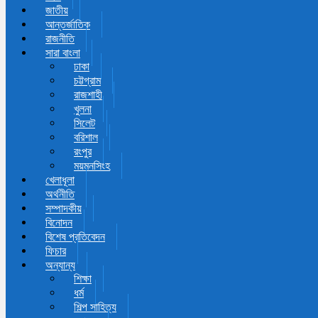
জাতীয়
আন্তর্জাতিক
রাজনীতি
সারা বাংলা
ঢাকা
চট্টগ্রাম
রাজশাহী
খুলনা
সিলেট
বরিশাল
রংপুর
ময়মনসিংহ
খেলাধূলা
অর্থনীতি
সম্পাদকীয়
বিনোদন
বিশেষ প্রতিবেদন
ফিচার
অন্যান্য
শিক্ষা
ধর্ম
শিল্প সাহিত্য