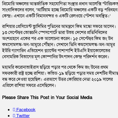
প্রিমোরি অঞ্চলের আন্তর্জাতিক সহযোগিতা সংস্থার প্রধান আলেক্সি স্টারিচক
সাংবাদিকদের বলেন, ‘আর্টিয়াম হচ্ছে প্রিমোরি অঞ্চলের একটি বড় পরিবহন
কেন্দ্র। এখানে একটি বিমানবন্দর ও একটি রেলওয়ে স্টেশন অবস্থিত।’
রাশিয়ার প্রেসিডেন্ট ভ্লাদিমির পুতিনের আমন্ত্রণে কিম মস্কো সফরে আসেন।
১৩ সেপ্টেম্বর ভোস্তচনি স্পেসপোর্টে তারা উভয় দেশের প্রতিনিধিদের
অংশগ্রহণে একের পর এক আলোচনা করেন। ১৫ সেপ্টেম্বর কিম জং উন
কমসোমলস্ক-অন-আমুরে পৌঁছান। সেখানে তিনি কমসোমলস্ক-অন-আমুর
ইউরি গ্যাগারিন এভিয়েশন প্ল্যান্টের পাশাপাশি ইউএসি ইয়াকোলেভের
বেসামরিক বিভাগের মূল কোম্পানির উৎপাদন কেন্দ্র পরিদর্শন করেন।
মহামরি করোনাভাইরাস ছড়িয়ে পড়ার পর থেকে কিম জং উনের প্রথম
সফরকারী রাষ্ট্র হচ্ছে রাশিয়া। কভিড-১৯ ছড়িয়ে পড়ার সময় দেশটির সীমান্
বন্ধ করে দেওয়া হয়েছিল। এরআগে উত্তর কোরিয়ার নেতা ২০১৯ সালের
এপ্রিলে রাশিয়া সফরে এসেছিলেন।
Please Share This Post in Your Social Media
Facebook
Twitter