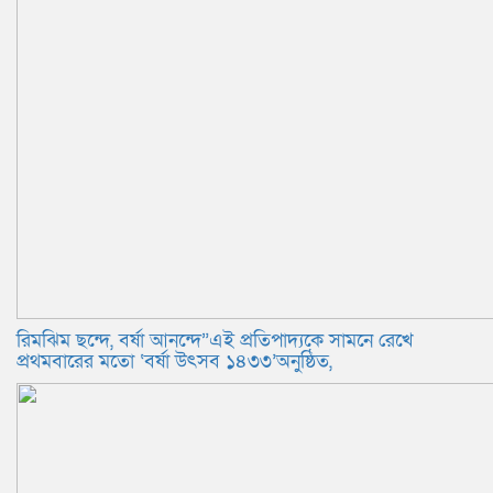
রিমঝিম ছন্দে, বর্ষা আনন্দে”এই প্রতিপাদ্যকে সামনে রেখে
প্রথমবারের মতো ‘বর্ষা উৎসব ১৪৩৩’অনুষ্ঠিত,