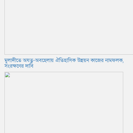
মুলাদীতে অযত্ন-অবহেলায় ঐতিহাসিক উন্নয়ন কাজের নামফলক,
সংরক্ষণের দাবি