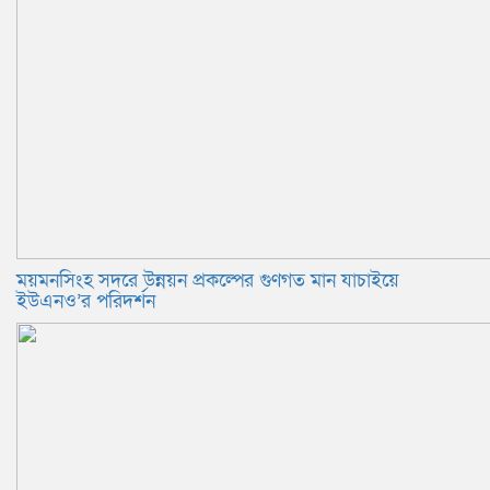
ময়মনসিংহ সদরে উন্নয়ন প্রকল্পের গুণগত মান যাচাইয়ে
ইউএনও’র পরিদর্শন