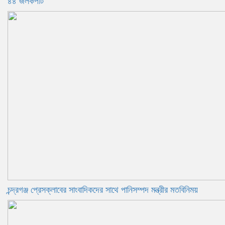
৪৪ জলকপাট
চন্দ্রগঞ্জ প্রেসক্লাবের সাংবাদিকদের সাথে পানিসম্পদ মন্ত্রীর মতবিনিময়