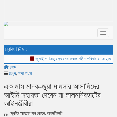
Toggle 
ব্রেকিং নিউজ :
জুলাই গণঅভ্যুত্থানের সকল শহীদ পরিবার ও আহতদের পাশে 
হোম
রংপুর
,
সারা বাংলা
এক মাস মাদক-জুয়া মামলার আসামিদের
আইনি সহায়তা দেবেন না লালমনিরহাটের
আইনজীবীরা
‎​জুবাইর আহমেদ খান রোহান, লালমনিরহাট