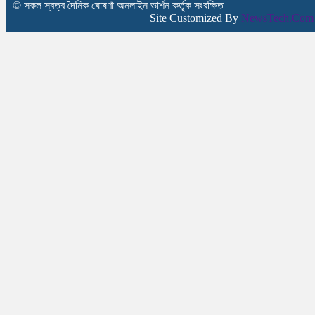
© সকল স্বত্ব দৈনিক ঘোষণা অনলাইন ভার্শন কর্তৃক সংরক্ষিত
Site Customized By
NewsTech.Com