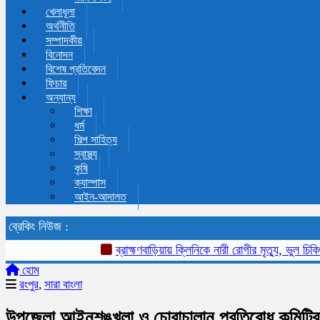
খেলাধূলা
অর্থনীতি
সম্পাদকীয়
বিনোদন
বিশেষ প্রতিবেদন
ফিচার
অন্যান্য
শিক্ষা
ধর্ম
শিল্প সাহিত্য
স্বাস্থ্য
কৃষি
ক্যাম্পাস
আইন-আদালত
ব্রেকিং নিউজ :
ব্রাহ্মণবাড়িয়ায় ক্লিনিকে নারী রোগীর মৃত্যু, ভুল চিকিৎসার
হোম
রংপুর
,
সারা বাংলা
উপজেলা আইনশৃঙ্খলা ও চোরাচালান প্রতিরোধ কমিটির