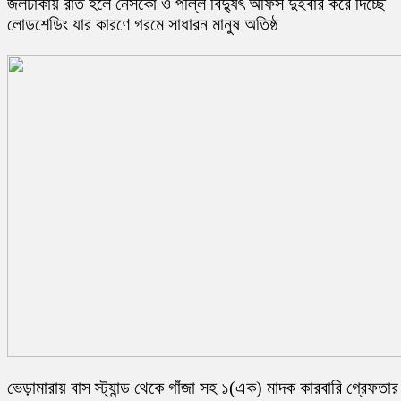
জলঢাকায় রাত হলে নেসকো ও পল্লি বিদ্যুৎ অফিস দুইবার করে দিচ্ছে
লোডশেডিং যার কারণে গরমে সাধারন মানুষ অতিষ্ঠ
ভেড়ামারায় বাস স্ট্যান্ড থেকে গাঁজা সহ ১(এক) মাদক কারবারি গ্রেফতার