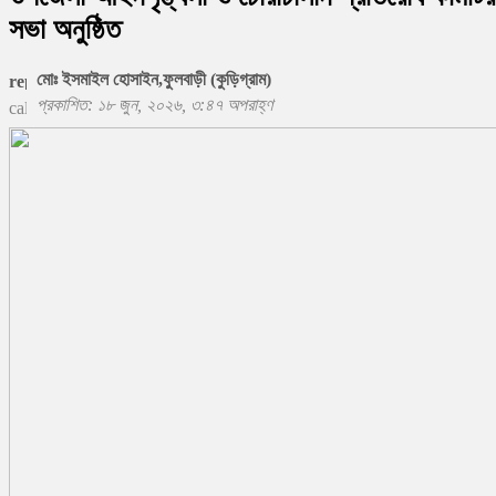
সভা অনুষ্ঠিত
মোঃ ইসমাইল হোসাইন,ফুলবাড়ী (কুড়িগ্রাম)
প্রকাশিত: ১৮ জুন, ২০২৬, ৩:৪৭ অপরাহ্ণ