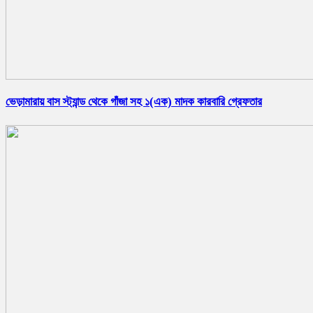
ভেড়ামারায় বাস স্ট্যান্ড থেকে গাঁজা সহ ১(এক) মাদক কারবারি গ্রেফতার