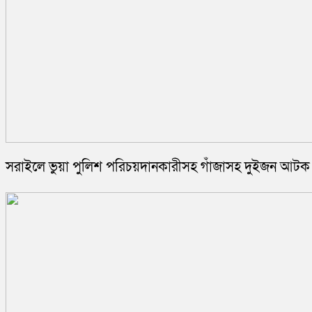
সরাইলে ভুয়া পুলিশ পরিচয়দানকারীসহ গাঁজাসহ দুইজন আটক