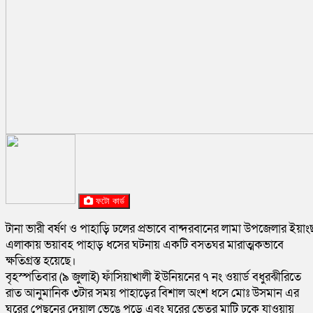
ফটো কার্ড
টানা ভারী বর্ষণ ও পাহাড়ি ঢলের প্রভাবে বান্দরবানের লামা উপজেলার ইয়াং
এলাকায় ভয়াবহ পাহাড় ধসের ঘটনায় একটি বসতঘর মারাত্মকভাবে
ক্ষতিগ্রস্ত হয়েছে।
বৃহস্পতিবার (৯ জুলাই) ফাঁসিয়াখালী ইউনিয়নের ৭ নং ওয়ার্ড বধুরঝীরিতে
রাত আনুমানিক ৩টার সময় পাহাড়ের বিশাল অংশ ধসে মোঃ উসমান এর
ঘরের পেছনের দেয়াল ভেঙে পড়ে এবং ঘরের ভেতর মাটি ঢুকে যাওয়ায়