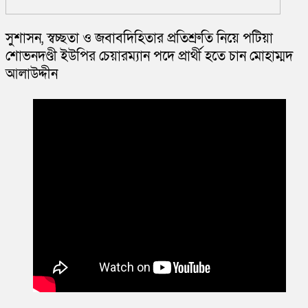
সুশাসন, স্বচ্ছতা ও জবাবদিহিতার প্রতিশ্রুতি নিয়ে পটিয়া
শোভনদণ্ডী ইউপির চেয়ারম্যান পদে প্রার্থী হতে চান মোহাম্মদ
আলাউদ্দীন