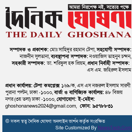
সম্পাদক ও প্রকাশক:
মোঃ সাহিদুর রহমান টেপা,
সহযোগী সম্পাদক:
নাজনীন সুলতানা,
ব্যবস্থাপনা সম্পাদক:
নওয়াজিস তাহনুন চন্দন,
সহকারী সম্পাদক:
ডা. শরিফুল হক প্রিয়ম,
প্রধান নির্বাহী সম্পাদক:
এস এম. জহিরুল ইসলাম
প্রধান কার্যালয়:
টেপা কমপ্লেক্স
১৬৯/ক, এস এস নজরুল ইসলাম সারণী
পুরানা পল্টন, ঢাকা -১০০০,
বার্তা ও বাণিজ্যিক কার্যালয়:
৪৮ বিজয়
নগর (৩য় তলা) ঢাকা -১০০০,
যোগাযোগ:
ই-মেইল:
ghoshonanews2024@gmail.com,
ফোন: ৯৫৭৮৮৩১
© সকল স্বত্ব দৈনিক ঘোষণা অনলাইন ভার্শন কর্তৃক সংরক্ষিত
Site Customized By
NewsTech.Com