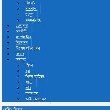
সিলেট
বরিশাল
রংপুর
ময়মনসিংহ
খেলাধূলা
অর্থনীতি
সম্পাদকীয়
বিনোদন
বিশেষ প্রতিবেদন
ফিচার
অন্যান্য
শিক্ষা
ধর্ম
শিল্প সাহিত্য
স্বাস্থ্য
কৃষি
ক্যাম্পাস
আইন-আদালত
ব্রেকিং নিউজ :