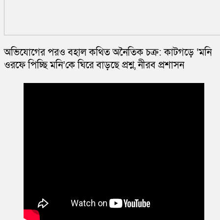
অভিযোগের পরও বহাল কথিত অনৈতিক চক্র: কাটগড়ে ‘মনি
ওরফে পিচ্ছি মনি’কে ঘিরে বাড়ছে প্রশ্ন, নীরব প্রশাসন