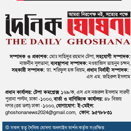
সম্পাদক ও প্রকাশক:
মোঃ সাহিদুর রহমান টেপা,
সহযোগী সম্পাদক:
নাজনীন সুলতানা,
ব্যবস্থাপনা সম্পাদক:
নওয়াজিস তাহনুন চন্দন,
সহকারী সম্পাদক:
ডা. শরিফুল হক প্রিয়ম,
প্রধান নির্বাহী সম্পাদক:
এস এম. জহিরুল ইসলাম
প্রধান কার্যালয়:
টেপা কমপ্লেক্স
১৬৯/ক, এস এস নজরুল ইসলাম সারণী
পুরানা পল্টন, ঢাকা -১০০০,
বার্তা ও বাণিজ্যিক কার্যালয়:
৪৮ বিজয়
নগর (৩য় তলা) ঢাকা -১০০০,
যোগাযোগ:
ই-মেইল:
ghoshonanews2024@gmail.com,
ফোন: ৯৫৭৮৮৩১
© সকল স্বত্ব দৈনিক ঘোষণা অনলাইন ভার্শন কর্তৃক সংরক্ষিত