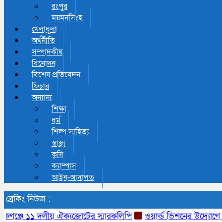
রংপুর
ময়মনসিংহ
খেলাধূলা
অর্থনীতি
সম্পাদকীয়
বিনোদন
বিশেষ প্রতিবেদন
ফিচার
অন্যান্য
শিক্ষা
ধর্ম
শিল্প সাহিত্য
স্বাস্থ্য
কৃষি
ক্যাম্পাস
আইন-আদালত
ব্রেকিং নিউজ :
কগঞ্জে ১১ দলীয় ঐক্যজোটের স্মারকলিপি
ওয়ার্ল্ড ভিশনের উদ্যোগে ঠাকুর