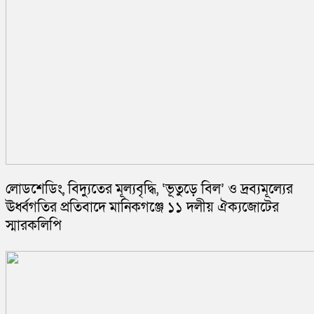
লোডশেডিং, বিদ্যুতের মূল্যবৃদ্ধি, ‘ভূতুড়ে বিল’ ও দ্রব্যমূল্যের
ঊর্ধ্বগতির প্রতিবাদে মানিকগঞ্জে ১১ দলীয় ঐক্যজোটের
স্মারকলিপি