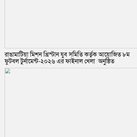
রাঙামাটিয়া মিশন খ্রিস্টান যুব সমিতি কর্তৃক আয়োজিত ৮ম
ফুটবল টুর্নামেন্ট-২০২৬ এর ফাইনাল খেলা অনুষ্ঠিত