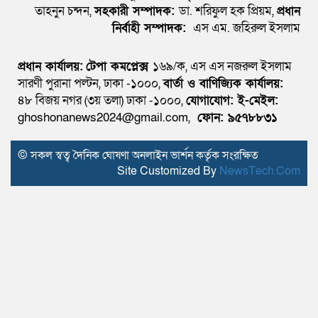
তাহনুন চন্দন,
সহকারী সম্পাদক:
ডা. শরিফুল হক প্রিয়ম,
প্রধান
নির্বাহী সম্পাদক:
এস এম. জহিরুল ইসলাম
প্রধান কার্যালয়:
টেপা কমপ্লেক্স
১৬৯/ক, এস এস নজরুল ইসলাম
সারণী পুরানা পল্টন, ঢাকা -১০০০,
বার্তা ও বাণিজ্যিক কার্যালয়:
৪৮ বিজয় নগর (৩য় তলা) ঢাকা -১০০০,
যোগাযোগ:
ই-মেইল:
ghoshonanews2024@gmail.com,
ফোন: ৯৫৭৮৮৩১
© সকল স্বত্ব দৈনিক ঘোষণা অনলাইন ভার্শন কর্তৃক সংরক্ষিত
Site Customized By
NewsTech.Com