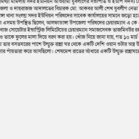
লক মিথ্যা মামলায় সদর ইউনিয়ন আওয়ামী যুবলীগের সভাপতি ও ইউপি সদস্য
য়র জেলা ও দায়রাজজ আদালতের বিচারক মো. আকবর আলী শেখ যুবলীগ নেতা 
্গা থানা সংলগ্ন সদর ইউনিয়ন পরিষদের সাবেক কার্যালয়ের সামনে জড়ো 
ন এসময় উপস্থিত ছিলেন, আলফাডাঙ্গা উপজেলা পরিষদের চেয়ারম্যান এ কে
েবাজ সোয়েটার ইন্ডাস্ট্রিজ লিমিটেডের চেয়ারম্যান সমাজসেবক তাজমিনউর
 তাকে ফুলের মালা দিয়ে বরণ করা হয়। খোঁজ নিয়ে জানা যায়, গত ১০ মার্চ
 বসতঘরের পাশে উন্মুক্ত রান্না ঘর থেকে একটি দেশি ওয়ান শুটার অস্ত্র উদ্ধ
র পাঁয়তারা করে আসছিলো। শেষমেশ রাতের আঁধারে একটি উন্মুক্ত রান্নাঘরে 