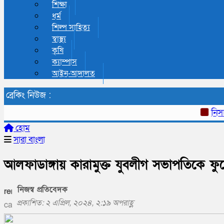
শিক্ষা
ধর্ম
শিল্প সাহিত্য
স্বাস্থ্য
কৃষি
ক্যাম্পাস
আইন-আদালত
ব্রেকিং নিউজ :
নিসচার ১
হোম
সারা বাংলা
আলফাডাঙ্গায় কারামুক্ত যুবলীগ সভাপতিকে ফ
নিজস্ব প্রতিবেদক
প্রকাশিত: ২ এপ্রিল, ২০২৪, ২:১৯ অপরাহ্ণ