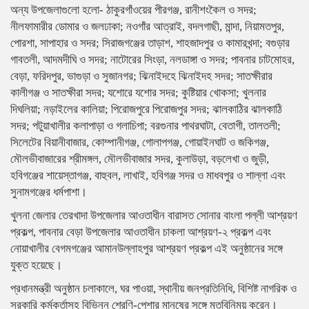
অন্য উপজেলাগুলো হলো- ঠাকুরগাঁওয়ের পীরগঞ্জ, রানীশংকৈল ও সদর;
নীলফামারীর ডোমার ও জলঢাকা; নওগাঁর আত্রাই, বদলগাছী, মান্দা, নিয়ামতপুর,
পোরশা, সাপাহার ও সদর; সিরাজগঞ্জের তাড়াশ, শাহজাদপুর ও কামারখন্দা; বগুড়ার
গাবতলী, আদমদীঘি ও সদর; নাটোরের সিংড়া, নলডাঙ্গা ও সদর; পাবনার চাটমোহর,
বেড়া, ফরিদপুর, ভাগুড়া ও সুজানগর; ঝিনাইদহে ঝিনাইদহ সদর; সাতক্ষীরার
কালীগঞ্জ ও সাতক্ষীরা সদর; যশোরে যশোর সদর; কুষ্টিয়ার খোকসা; খুলনার
দিঘলিয়া; নড়াইলের কালিয়া; পিরোজপুরে পিরোজপুর সদর; ঝালকাঠির ঝালকাঠি
সদর; পটুয়াখালীর কলাপাড়া ও গলাচিপা; বরগুনার পাথরঘাটা, বেতাগী, তালতলী;
সিলেটের বিয়ানীবাজার, কোম্পানীগঞ্জ, গোলাপগঞ্জ, গোয়াইনঘাট ও জকিগঞ্জ,
মৌলভীবাজারের শ্রীমঙ্গল, মৌলভীবাজার সদর, কুলাউড়া, বড়লেখা ও জুড়ী,
হবিগঞ্জের শায়েস্তাগঞ্জ, বাহুবল, লাখাই, হবিগঞ্জ সদর ও মাধবপুর ও শাল্লা এবং
সুনামগঞ্জের ধর্মপাশা।
খুলনা জেলার তেরখাদা উপজেলার আওতাধীন বারাসত সোনার বাংলা পল্লী আশ্রয়ণ
প্রকল্প, পাবনার বেড়া উপজেলার আওতাধীন চাকলা আশ্রয়ণ-২ প্রকল্প এবং
নোয়াখালীর বেগমগঞ্জের আমানউল্লাহপুর আশ্রয়ণ প্রকল্প এই অনুষ্ঠানের সঙ্গে
যুক্ত হয়েছে।
প্রধানমন্ত্রী অনুষ্ঠান চলাকালে, ঘর পাওয়া, স্থানীয় জনপ্রতিনিধি, বিশিষ্ট নাগরিক ও
সরকারি কর্মকর্তাসহ বিভিন্ন শ্রেণি-পেশার মানুষের সঙ্গে মতবিনিময় করেন।