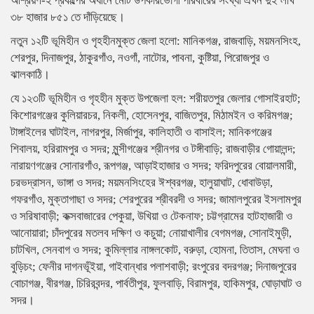
আশ্রয়ণ-২ প্রকল্পের অধীনে মোট উপকারভোগী পরিবারের সংখ্যা এখন দুই লাখ
৩৮ হাজার ৮৫১ তে দাঁড়িয়েছে।
নতুন ১২টি ভূমিহীন ও গৃহহীনমুক্ত জেলা হলো: মানিকগঞ্জ, রাজবাড়ি, ময়মনসিংহ,
শেরপুর, দিনাজপুর, ঠাকুরগাঁও, নওগাঁ, নাটোর, পাবনা, কুষ্টিয়া, পিরোজপুর ও
ঝালকাঠি।
যে ১২৩টি ভূমিহীন ও গৃহহীন মুক্ত উপজেলা হল: শরীয়তপুর জেলার গোসাইরহাট;
কিশোরগঞ্জের কুলিয়ারচর, নিকলী, হোসেনপুর, বাজিতপুর, মিঠামইন ও করিমগঞ্জ;
টাঙ্গাইলের ঘাটাইল, নাগরপুর, মির্জাপুর, কালিহাতী ও বাসাইল; মানিকগঞ্জের
শিবালয়, হরিরামপুর ও সদর; মুন্সীগঞ্জের শ্রীনগর ও টঙ্গীবাড়ি; রাজবাড়ীর গোয়ালন্দ;
নারায়ণগঞ্জের সোনারগাঁও, রূপগঞ্জ, আড়াইহাজার ও সদর; ফরিদপুরের বোয়ালমারী,
চরভদ্রাসন, ভাঙ্গা ও সদর; ময়মনসিংহের ঈশ্বরগঞ্জ, হালুয়াঘাট, ধোবাউড়া,
গফরগাঁও, মুক্তাগাছা ও সদর; শেরপুরের শ্রীবরদী ও সদর; জামালপুরের ইসলামপুর
ও সরিষাবাড়ী; কক্সবাজারের পেকুয়া, উখিয়া ও টেকনাফ; চট্টগ্রামের হাটহাজারী ও
আনোয়ারা; চাঁদপুরের মতলব দক্ষিণ ও কচুয়া; নোয়াখালীর বেগমগঞ্জ, সোনাইমুড়ী,
চাটখিল, সেনবাগ ও সদর; কুমিল্লার নাঙ্গলকোট, বরুড়া, হোমনা, তিতাস, মেঘনা ও
বুড়িচং; ফেনীর দাগনভূঁইয়া, গাইবান্ধার পলাশবাড়ী; রংপুরের বদরগঞ্জ; দিনাজপুরের
বোচাগঞ্জ, বীরগঞ্জ, চিরিরবন্দর, পার্বতীপুর, ফুলবাড়ি, বিরামপুর, হাকিমপুর, ঘোড়াঘাট ও
সদর।