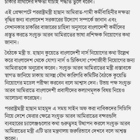
চাকরি প্রার্থীদের দক্ষতা যাচাই পদ্ধতি তুলে ধরেন।
এই প্রেক্ষাপটে পররাষ্ট্রমন্ত্রী হাছান আমিরাত-গামী কর্মীবাহিনীর দক্ষতা
বৃদ্ধির জন্য বাংলাদেশ সরকারের উদ্যোগ সম্পর্কে জানান এবং
সেখানকার চাকরির বাজারের চাহিদা অনুসারে বাংলাদেশী কর্মীদের
প্রস্তুত করতে সংযুক্ত আরব আমিরাতের ভাষা প্রশিক্ষক নিয়োগের কথা
জানান।
বৈঠকে মন্ত্রী ড. হাছান কুয়েতে বাংলাদেশী নার্স নিয়োগের কথা উল্লেখ
করে বাংলাদেশ থেকে যোগ্য নার্স ও চিকিৎসা পেশাজীবী নিয়োগের জন্য
আমিরাতকে অনুরোধ করেন। সংযুক্ত আরব আমিরাতের মন্ত্রী প্রস্তাবকে
স্বাগত জানিয়ে ঢাকায় আসন্ন যৌথ কারিগরি কমিটির বৈঠকে কুয়েতি
নিয়োগের মডেল পরীক্ষা করবেন বলে আশ্বাস দেন। উভয় পক্ষ সংযুক্ত
আরব আমিরাতে বাংলাদেশী প্রবাসীদের কল্যাণমূলক বিষয় নিয়েও
আলোচনা করেছেন।
পররাষ্ট্রমন্ত্রী হাছান মাহমুদ এ সময় সাইন অফ করা নাবিকদের সিডিসি
নিয়ে দেশে ফেরার ক্ষেত্রে সংযুক্ত আরব আমিরাতের বন্দরগুলি
ব্যবহারের চ্যালেঞ্জগুলোর কথা গুরুত্বসহ উত্থাপন করলে সংযুক্ত আরব
আমিরাতের মন্ত্রী এটি তার মন্ত্রণালয় জরুরিভাবে দেখবে বলে আশ্বস্ত
করেন।