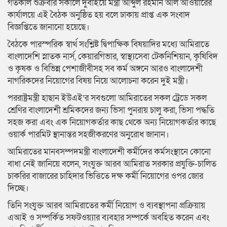
গতকাল শুক্রবার সকালে দুবাইয়ে মন্ত্রী আব্দুল রহমান আল আওয়ারের
কার্যালয়ে এই বৈঠক অনুষ্ঠিত হয় বলে ঢাকায় প্রাপ্ত এক সংবাদ
বিজ্ঞপ্তিতে জানানো হয়েছে।
বৈঠকে পারস্পরিক স্বার্থ সংশ্লিষ্ট দ্বিপাক্ষিক বিষয়াদির মধ্যে আমিরাতে
বাংলাদেশি স্নাতক নার্স, কেয়ারগিভার, স্বাস্থ্যসেবা টেকনিশিয়ান, কৃষিবিদ
ও কৃষক ও বিভিন্ন পেশাজীবীসহ সব কর্ম অঙ্গনে আরও বাংলাদেশী
নাগরিকদের নিয়োগের বিষয় নিয়ে আলোচনা করেন দুই মন্ত্রী।
পররাষ্ট্রমন্ত্রী হাছান ইউএই’র সবগুলো আমিরাতের সকল ট্রেডে সকল
শ্রেণির বাংলাদেশী শ্রমিকদের জন্য ভিসা পুনরায় চালু করা, ভিসা পদ্ধতি
সহজ করা এবং এক নিয়োগকর্তার কাছ থেকে অন্য নিয়োগকর্তার কাছে
ওয়ার্ক পারমিট স্থানান্তর সহজীকরণের অনুরোধ জানান।
আমিরাতের মানবসম্পদমন্ত্রী বাংলাদেশী কর্মীদের কর্মসংস্থানে কোনো
বাধা নেই জানিয়ে বলেন, সংযুক্ত আরব আমিরাত সরকার প্রযুক্তি-চালিত
চাকরির বাজারের চাহিদার ভিত্তিতে দক্ষ কর্মী নিয়োগের ওপর জোর
দিচ্ছে।
তিনি সংযুক্ত আরব আমিরাতের কর্মী নিয়োগ ও ব্যবস্থাপনা প্রক্রিয়ায়
এআই ও সম্পর্কিত সফটওয়্যার ব্যবহার সম্পর্কে অবহিত করেন এবং