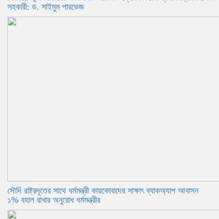
সহকারী: ড. সাইমুম পারভেজ
সৌদি রাষ্ট্রদূতের সাথে ধর্মমন্ত্রী কায়কোবাদের সাক্ষাৎ ব্যাকঅ্যাপ আবাসন
১% বহাল রাখার অনুরোধ ধর্মমন্ত্রীর