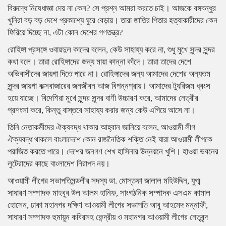
বিরুদ্ধে নিষেধাজ্ঞা দেয় না কেন? সে প্রশ্ন আমরা করতে চাই। আজকে বঙ্গবন্ধুর
খুনিরা বড় বড় দেশে প্রকাশ্যে ঘুরে বেড়ায়। তারা জাতির পিতার হত্যাকারীদের কেন
ফিরিয়ে দিচ্ছে না, এটা কোন দেশের গণতন্ত্র?
রোহিঙ্গা প্রসঙ্গে ওবায়দুল কাদের বলেন, কেউ সাহায্য করে না, শুধু মুখে সুন্দর সুন্দর
কথা বলে। তারা রোহিঙ্গাদের জন্য মায়া কান্না কাঁদে। তারা তাদের দেশে
অভিবাসীদের জায়গা দিতে পারে না। রোহিঙ্গাদের জন্য আমাদের দেশের অন্যতম
সুন্দর জায়গা কক্সবাজারের জনজীবন আজ বিপন্নপ্রায়। আমাদের ট্যুরিজম ধ্বংস
হয়ে যাচ্ছে। বিদেশিরা মুখে সুন্দর সুন্দর বাণী উচ্চারণ করে, আমাদের নেত্রীর
প্রশংসা করে, কিন্তু বাস্তবে সাহায্য করার জন্য কেউ এগিয়ে আসে না।
তিনি নেতাকর্মীদের ঐক্যবদ্ধ থাকার আহ্বান জানিয়ে বলেন, আওয়ামী লীগ
ঐক্যবদ্ধ থাকলে বাংলাদেশে কোন রাজনৈতিক শক্তি নেই যারা আওয়ামী লীগকে
পরাজিত করতে পারে। দেশের জনগণ শেখ হাসিনার উন্নয়নে খুশি। হাওয়া ভবনের
লুটেরাদের কাছে বাংলাদেশ নিরাপদ নয়।
আওয়ামী লীগের সভাপতিমন্ডলীর সদস্য ডা. মোস্তফা জালাল মহিউদ্দিন, যুগ্ম
সাধারণ সম্পাদক মাহবুব উল আলম হানিফ, সাংগঠনিক সম্পাদক এসএম কামাল
হোসেন, ঢাকা মহানগর দক্ষিণ আওয়ামী লীগের সভাপতি আবু আহমেদ মন্নাফী,
সাধারণ সম্পাদক হুমায়ুন কবিরসহ কেন্দ্রীয় ও মহানগর আওয়ামী লীগের নেতৃবৃন্দ