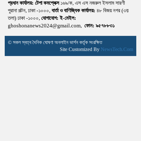
প্রধান কার্যালয়:
টেপা কমপ্লেক্স
১৬৯/ক, এস এস নজরুল ইসলাম সারণী
পুরানা পল্টন, ঢাকা -১০০০,
বার্তা ও বাণিজ্যিক কার্যালয়:
৪৮ বিজয় নগর (৩য়
তলা) ঢাকা -১০০০,
যোগাযোগ:
ই-মেইল:
ghoshonanews2024@gmail.com,
ফোন: ৯৫৭৮৮৩১
© সকল স্বত্ব দৈনিক ঘোষণা অনলাইন ভার্শন কর্তৃক সংরক্ষিত
Site Customized By
NewsTech.Com