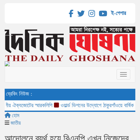
ই-পেপার
Toggle 
ব্রেকিং নিউজ :
ীয় ঐক্যজোটের স্মারকলিপি
ওয়ার্ল্ড ভিশনের উদ্যোগে ঠাকুরগাঁওয়ে বার্ষিক শিশু ও
হোম
জাতীয়
আন্দোলনে ব্যর্থ হয়ে বিএনপি এখন নিজেদের