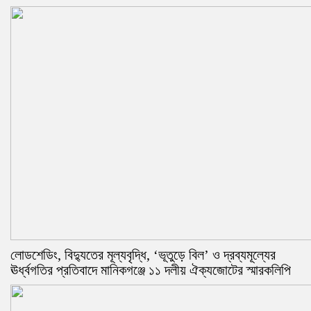
লোডশেডিং, বিদ্যুতের মূল্যবৃদ্ধি, ‘ভূতুড়ে বিল’ ও দ্রব্যমূল্যের
ঊর্ধ্বগতির প্রতিবাদে মানিকগঞ্জে ১১ দলীয় ঐক্যজোটের স্মারকলিপি