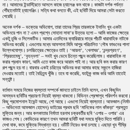
না। আমাদের ইন্ডাস্ট্রিতে আসলে কাজে চ্যালেঞ্জ কম থাকে। কাজটা দর্শক পর্যন্ত
পৌঁছানোটাই চ্যালেঞ্জিং। সত্যি কথা বলতে কী, এই ছবিটি দিয়ে আমরা সেটা করতে
পেরেছি।
অনেক দর্শক – ভক্তের অভিযোগ, তারা তাদের প্রিয় তারকাকে ইদানিং খুব একটা
অভিনয়ে পান না ? এমন প্রশ্নে সোহানা সাবা’র উত্তর হলো – আমি কাজের ক্ষেত্রে
একটু চুজি ও সিলেকটিভ। আমার এতদিনের ক্যারিয়ারে মাত্র পাঁচটি ধারাবাহিক নাটকে
অভিনয় করেছি। এগুলোর মধ্যে আফসানা মিমি আপুর পরিচালিত ‘পৌষ ফাগুনের পালা
উল্লেখযোগ্য। চলচ্চিত্রের ক্ষেত্রেও তাই। ‘আয়না’, ‘খেলাঘর’, ‘চন্দ্রগ্রহণ’,
‘প্রিয়তমেষু’, ‘বৃহন্নলা’ – সবই খুব ভেবে চিন্তে পছন্দ করেছিলাম। ধারাবাহিক না
করার প্রধান কারণ, আমি এতে কাজ করে আরাম পাই না। আর ছবি কম করার কারণ
গল্প পছন্দ হয় না। বারবার একই চরিত্রে অভিনয় করা আমার কাছে স্কুলে হাজিরা
দেওয়ার মতোই। তাই বৈচিত্র্য খুঁজি। তবে যা করেছি, যতটুকু কাজ করি আমি তাতেই
সন্তুষ্ট।
বর্তমান সময়ে নিজের ব্যস্ততা সম্পর্কে জানতে চাইলে তিনি বলেন, এখন কিছুদিন
অসম্ভব ছবিটির প্রচারণা নিয়েই ব্যস্ত থাকবো। বিভিন্ন প্রেক্ষাগৃহ পরিদর্শন করবো
কিছু প্রমোশনাল ইভেন্ট আছে, শো আছে। এগুলো নিয়েই ব্যস্ততা। আফজাল (নির্মা
– অভিনেতা আফজাল হোসেন) ভাইয়ের প্রথম ছবি ‘মানিকের লাল কাঁকড়া’ প্রস্তুত
মুক্তির জন্য। আর কলকাতার নির্মাতা হরনাথ চক্রবর্তীর ছবি ‘এপার – ওপার’ এর
কাজও শেষ। কোভিডের কারণে তখন আমরা ছবিটি যথা সময়ে মুক্তি দিতে পারিনি।
দেখা যাক, কবে মুক্তির সিদ্ধান্ত হয়। ওটিটি নিয়েও কথা চলছে। এছাড়া খুব শীঘ্রি