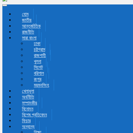
Toggle navigation
হোম
জাতীয়
আন্তর্জাতিক
রাজনীতি
সারা বাংলা
ঢাকা
চট্টগ্রাম
রাজশাহী
খুলনা
সিলেট
বরিশাল
রংপুর
ময়মনসিংহ
খেলাধূলা
অর্থনীতি
সম্পাদকীয়
বিনোদন
বিশেষ প্রতিবেদন
ফিচার
অন্যান্য
শিক্ষা