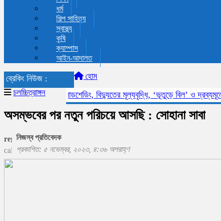
ধর্ম
শিল্প সাহিত্য
স্বাস্থ্য
কৃষি
ক্যাম্পাস
আইন-আদালত
হোম
ব্রেকিং নিউজ :
চলচ্চিত্রাঙ্গন
লোডশেডিং, বিদ্যুতের মূল্যবৃদ্ধি, ‘ভূতুড়ে বিল’ ও দ্রব্যমূল্যের ঊ
অসম্ভবের পর নতুন পরিচয়ে আসছি : সোহানা সাবা
নিজস্ব প্রতিবেদক
প্রকাশিত: ৫ নভেম্বর, ২০২৩, ৪:৩৬ অপরাহ্ণ