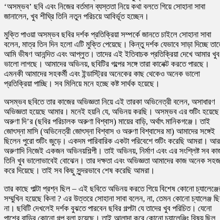
‘অসম্ভব’ ছবি এবং নিজের বর্তমান ব্যস্ততা নিয়ে কথা বলতে গিয়ে সোহানা সাবা
জানালেন, খুব শীঘ্রি তিনি নতুন পরিচয়ে আবির্ভূত হচ্ছেন।
মুক্তি পাওয়া অসম্ভব ছবির দর্শক প্রতিক্রিয়া সম্পর্কে জানতে চাইলে সোহানা সাবা
বলেন, মাত্র তিন দিন হলো এটি মুক্তি পেয়েছে। কিন্তু দর্শক যেভাবে সাড়া দিচ্ছে তা
আমি ভীষণ আনন্দিত এবং আপ্লুত। তাদের এই ইতিবাচক প্রতিক্রিয়া দেখে আমার খুব
ভালো লাগছে। আমাদের অভিনয়, ছবিটির গল্পের সঙ্গে তারা কানেক্ট করতে পারছে।
এমনকী আমাদের সহকর্মী এবং ইন্ডাস্ট্রির অনেকের কাছ থেকেও অনেক ভালো
প্রতিক্রিয়া পাচ্ছি। সব মিলিয়ে মনে হচ্ছে কষ্ট সার্থক হয়েছে।
অসম্ভব ছবিতে তার কাজের অভিজ্ঞতা নিয়ে এই তারকা অভিনেত্রী বলেন, অসাধারণ
অভিজ্ঞতা হয়েছে আমার। মনেই হয়নি যে, অভিনয় করছি। অসম্ভব এর শুটিং হয়েছে
অরুণা দি’র (ছবির পরিচালক অরুণা বিশ্বাস) মায়ের বাড়ি, অর্থাৎ মানিকগঞ্জে। তাই
জোৎস্না মাসি (অভিনেত্রী জোৎস্না বিশ্বাস ও অরুণা বিশ্বাসের মা) আমাদের সঙ্গেই
ছিলেন পুরো শুটিং জুড়ে। একদম পারিবারিক একটা পরিবেশে শুটিং করেছি আমরা। আর
অরুণাদি নিজেই একজন অভিনয়শিল্পী। তাই অভিনয়, নির্মাণ এবং এর সংশ্লিষ্ট সব কা
তিনি খুব ভালোভাবেই বোঝেন। তার দক্ষতা এবং অভিজ্ঞতা আমাদের কাজ অনেক সহ
করে দিয়েছে। তাই সব কিছু সুন্দরভাবে শেষ করেছি আমরা।
তার কাছে পাল্টা প্রশ্ন ছিল – এই ছবিতে অভিনয় করতে গিয়ে বিশেষ কোনো চ্যালেঞ্জে
সম্মুখিন হয়েছে কিনা ? এর উত্তরে সোহানা সাবা বলেন, না, তেমন কোনো চ্যালেঞ্জ ছ
না। ছবিটি দেখলেই দর্শক বুঝতে পারবেন ছবির গল্পটা যে তাদের খুব পরিচিত। যেনো
পাশের বাড়ির কোনো গল্প বলা হয়েছে। তাই আলাদা করে কোনো চ্যালেঞ্জিং বিষয় ছিল